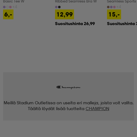
Basic Tee W
Ribbed Seamless Bra W
Seamless Sports
+4
+4
6,-
12,99
15,-
Suositushinta 26,99
Suositushinta 
Meillä Stadium Outletissa on useita eri malleja, joista voit valita.
Täältä löydät lisää tuotteita
CHAMPION