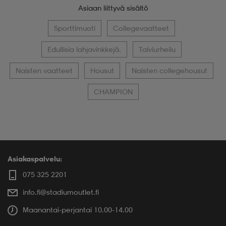
Asiaan liittyvä sisältö
Sporttimuoti
Collegevaatteet
Edullisia lahjavinkkejä.
Talviurheilu
Naisten vaatteet
Housut
Naisten collegehousut
CHAMPION
Asiakaspalvelu:
075 325 2201
info.fi@stadiumoutlet.fi
Maanantai-perjantai 10.00-14.00