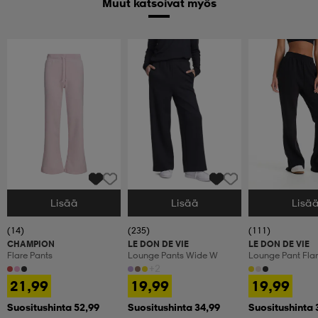
Muut katsoivat myös
Lisää
Lisää
Lisä
Valitse Koko
Valitse Koko
Valitse Koko
(14)
(235)
(111)
CHAMPION
LE DON DE VIE
LE DON DE VIE
Flare Pants
Lounge Pants Wide W
Lounge Pant Fla
+2
21,99
19,99
19,99
Suositushinta 52,99
Suositushinta 34,99
Suositushinta 