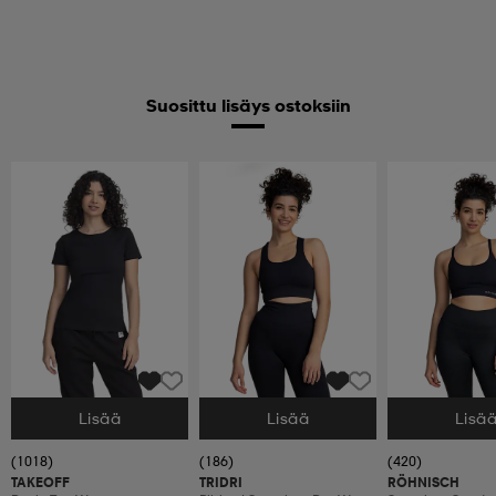
Suosittu lisäys ostoksiin
Lisää
Lisää
Lisä
Valitse Koko
Valitse Koko
Valitse Koko
(1018)
(186)
(420)
TAKEOFF
TRIDRI
RÖHNISCH