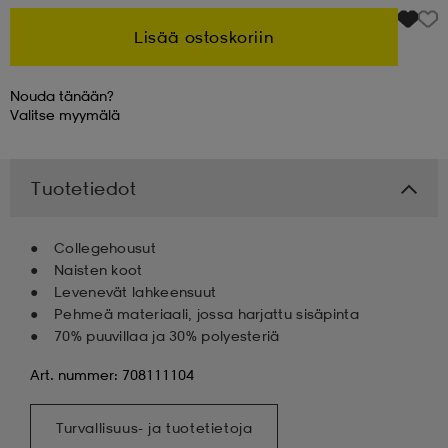
Lisää ostoskoriin
Nouda tänään?
Valitse
myymälä
Tuotetiedot
Collegehousut
Naisten koot
Levenevät lahkeensuut
Pehmeä materiaali, jossa harjattu sisäpinta
70% puuvillaa ja 30% polyesteriä
Art. nummer: 708111104
Turvallisuus- ja tuotetietoja