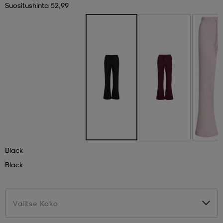
Suositushinta 52,99
 & otsanauhat
 & otsanauhat
asut
et
rrastot
s
s
Black
Black
Valitse Koko
Valitse Koko