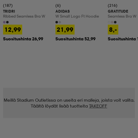
(187)
(6)
(216)
TRIDRI
ADIDAS
GRATITUDE
Ribbed Seamless Bra W
W Small Logo Ft Hoodie
Seamless Bra W
12,99
21,99
8,-
Suositushinta 26,99
Suositushinta 52,99
Suositushinta 
Meillä Stadium Outletissa on useita eri malleja, joista voit valita.
Täältä löydät lisää tuotteita
TAKEOFF