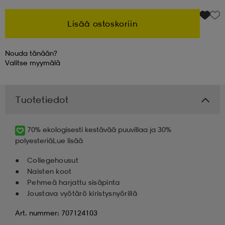
Lisää ostoskoriin
Nouda tänään?
Valitse
myymälä
Tuotetiedot
70% ekologisesti kestävää puuvillaa ja 30%
polyesteriä
Lue lisää
Collegehousut
Naisten koot
Pehmeä harjattu sisäpinta
Joustava vyötärö kiristysnyörillä
Art. nummer: 707124103