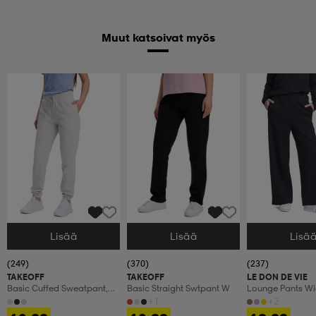
Muut katsoivat myös
Lisää
Lisää
Lisä
Valitse Koko
Valitse Koko
Valitse Koko
(249)
(370)
(237)
TAKEOFF
TAKEOFF
LE DON DE VIE
Basic Cuffed Sweatpant,
Basic Straight Swtpant W
Lounge Pants W
Olohousut, Naisten
+1
+2