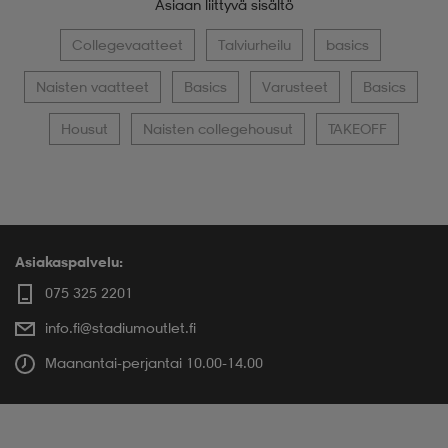
Asiaan liittyvä sisältö
Collegevaatteet
Talviurheilu
basics
Naisten vaatteet
Basics
Varusteet
Basics
Housut
Naisten collegehousut
TAKEOFF
Asiakaspalvelu:
075 325 2201
info.fi@stadiumoutlet.fi
Maanantai-perjantai 10.00-14.00