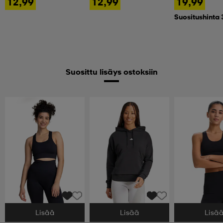
12,99
12,99
19,99
Suositushinta 
Suosittu lisäys ostoksiin
Lisää
Lisää
Lisä
Valitse Koko
Valitse Koko
Valitse Koko