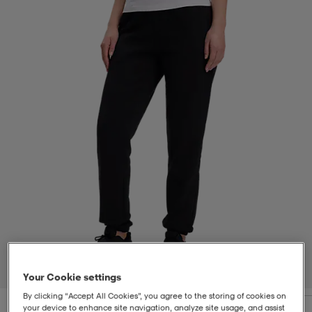
t
uskengät
dat
uskengät
alit
saappaat
t
alit
aatteet
saappaat
it
alit
it
saappaat
elikengät
 & hameet
kengät & saappaat
 & paidat
elikengät
aatteet
kengät & saappaat
t & Uimapuvut
kengät
set
kengät & saappaat
et
kengät
1
/
4
Your Cookie settings
aatteet
tarvikkeet
olasit
kengät
rrastot
tarvikkeet
By clicking “Accept All Cookies”, you agree to the storing of cookies on
your device to enhance site navigation, analyze site usage, and assist