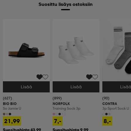
Suosittu lisäys ostoksiin
Lisää
Lisää
Lisä
Valitse Koko
Valitse Koko
Valitse Koko
(627)
(899)
(90)
BIO BIO
NORFOLK
CONTRA
So Jamie U
Training Sock 3p
3p Sport Sock U
+1
21,99
7,-
8,-
Suositushinta 43,99
Suositushinta 9,99