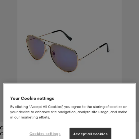
t
uskengät
dat
uskengät
alit
saappaat
t
alit
aatteet
saappaat
it
alit
it
saappaat
elikengät
 & hameet
kengät & saappaat
 & paidat
elikengät
aatteet
kengät & saappaat
Your Cookie settings
t & Uimapuvut
kengät
set
kengät & saappaat
et
kengät
By clicking “Accept All Cookies”, you agree to the storing of cookies on
your device to enhance site navigation, analyze site usage, and assist
1
/
2
in our marketing efforts.
Gold
aatteet
tarvikkeet
olasit
kengät
rrastot
tarvikkeet
Gold
Cookies settings
Accept all cookies