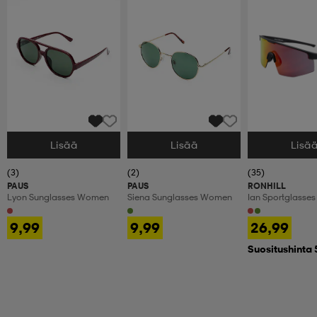
Lisää
Lisää
Lisä
Valitse Koko
Valitse Koko
Valitse Koko
(3)
(2)
(35)
PAUS
PAUS
RONHILL
Lyon Sunglasses Women
Siena Sunglasses Women
Ian Sportglasses
9,99
9,99
26,99
Suositushinta 