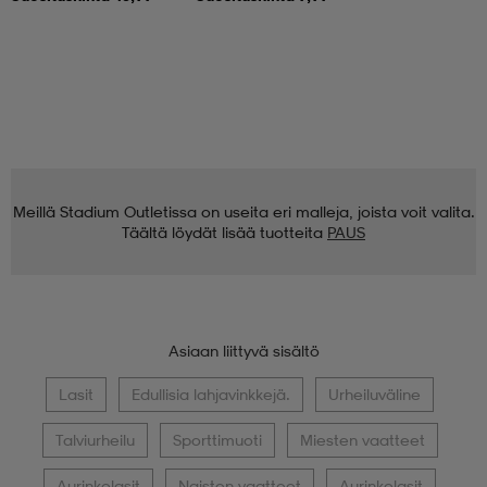
Meillä Stadium Outletissa on useita eri malleja, joista voit valita.
Täältä löydät lisää tuotteita
PAUS
Asiaan liittyvä sisältö
Lasit
Edullisia lahjavinkkejä.
Urheiluväline
Talviurheilu
Sporttimuoti
Miesten vaatteet
Aurinkolasit
Naisten vaatteet
Aurinkolasit