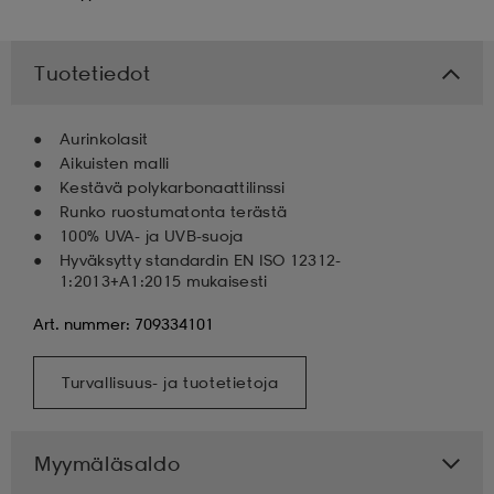
 & otsanauhat
 & otsanauhat
asut
Tuotetiedot
et
Aurinkolasit
Aikuisten malli
Kestävä polykarbonaattilinssi
Runko ruostumatonta terästä
rrastot
s
100% UVA- ja UVB-suoja
Hyväksytty standardin EN ISO 12312-
1:2013+A1:2015 mukaisesti
s
Art. nummer: 709334101
Turvallisuus- ja tuotetietoja
Myymäläsaldo