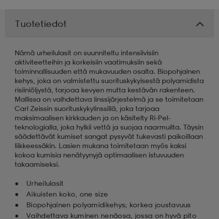
 & otsanauhat
 & otsanauhat
asut
Tuotetiedot
Nämä urheilulasit on suunniteltu intensiivisiin
et
aktiviteetteihin ja korkeisiin vaatimuksiin sekä
toiminnallisuuden että mukavuuden osalta. Biopohjainen
kehys, joka on valmistettu suorituskykyisestä polyamidista
risiiniöljystä, tarjoaa kevyen mutta kestävän rakenteen.
rrastot
s
Mallissa on vaihdettava linssijärjestelmä ja se toimitetaan
Carl Zeissin suorituskykylinssillä, joka tarjoaa
maksimaalisen kirkkauden ja on käsitelty Ri-Pel-
teknologialla, joka hylkii vettä ja suojaa naarmuilta. Täysin
s
säädettävät kumiset sangat pysyvät tukevasti paikoillaan
liikkeessäkin. Lasien mukana toimitetaan myös kaksi
kokoa kumisia nenätyynyjä optimaalisen istuvuuden
takaamiseksi.
Urheilulasit
Aikuisten koko, one size
Biopohjainen polyamidikehys; korkea joustavuus
Vaihdettava kuminen nenäosa, jossa on hyvä pito