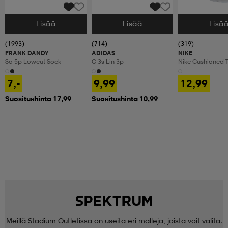
Lisää
Lisää
Lisä
Valitse Koko
Valitse Koko
Valitse Koko
(1993)
(714)
(319)
FRANK DANDY
ADIDAS
NIKE
So 5p Lowcut Sock
C 3s Lin 3p
Nike Cushioned T
Crew Socks
7,-
9,99
12,99
Suositushinta 17,99
Suositushinta 10,99
Meillä Stadium Outletissa on useita eri malleja, joista voit valita.