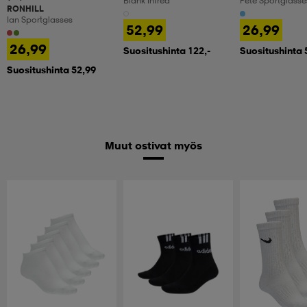
Blank Infred
Pete Sportglasse
RONHILL
Ian Sportglasses
52,99
26,99
26,99
Suositushinta 122,-
Suositushinta 
Suositushinta 52,99
Muut ostivat myös