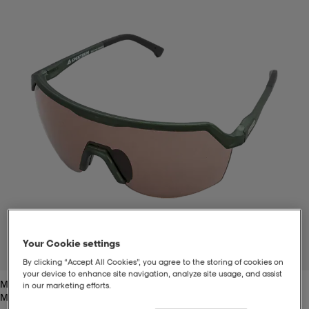
t
uskengät
dat
uskengät
alit
saappaat
t
alit
aatteet
saappaat
it
alit
it
saappaat
elikengät
 & hameet
kengät & saappaat
 & paidat
elikengät
aatteet
kengät & saappaat
t & Uimapuvut
kengät
set
kengät & saappaat
et
kengät
Your Cookie settings
1
/
1
By clicking “Accept All Cookies”, you agree to the storing of cookies on
your device to enhance site navigation, analyze site usage, and assist
Moss Green/amber
aatteet
tarvikkeet
olasit
kengät
rrastot
tarvikkeet
in our marketing efforts.
Moss Green/amber