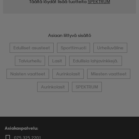
Täältä löydät lisää tuotteita
SPEKTRUM
Asiaan liittyvä sisältö
Edulliset asusteet
Sporttimuoti
Urheiluväline
Talviurheilu
Lasit
Edullisia lahjavinkkejä.
Naisten vaatteet
Aurinkolasit
Miesten vaatteet
Aurinkolasit
SPEKTRUM
Asiakaspalvelu:
075 325 2201