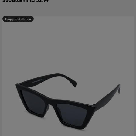
Huippuedullinen