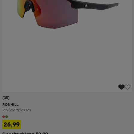
(35)
RONHILL
Ian Sportglasses
26,99
Suositushinta 52,99