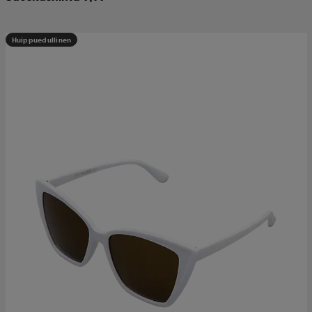
Huippuedullinen