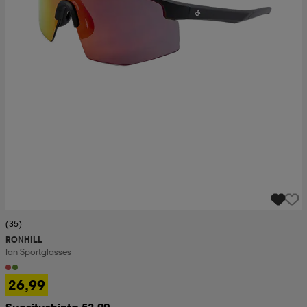
(35)
RONHILL
Ian Sportglasses
26,99
Suositushinta 52,99