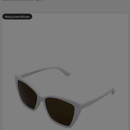
Huippuedullinen