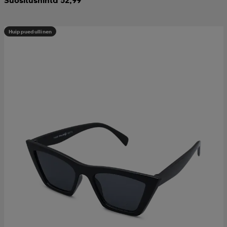
Huippuedullinen