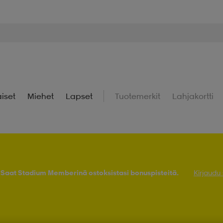
iset
Miehet
Lapset
Tuotemerkit
Lahjakortti
! Saat Stadium Memberinä ostoksistasi bonuspisteitä.
Kirjaudu