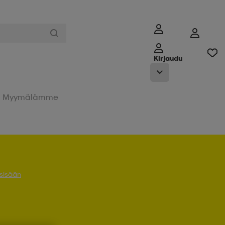
Kirjaudu
Myymälämme
 sisään