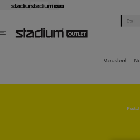
Varusteet
Na
Psst..