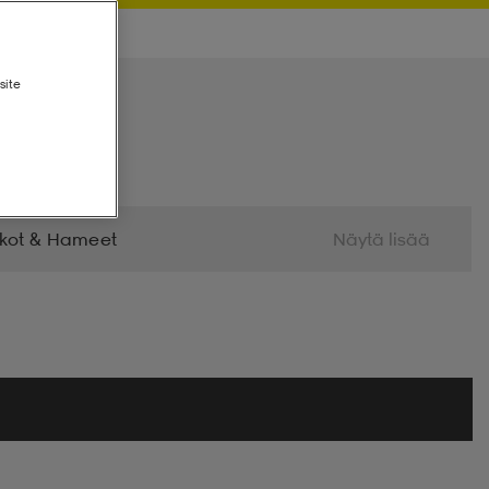
site
kot & Hameet
Näytä lisää
 Lapaset
Fleecet