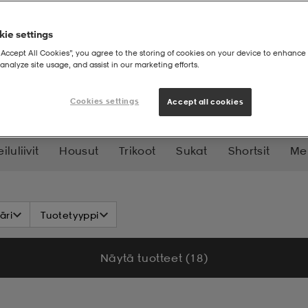
ie settings
“Accept All Cookies”, you agree to the storing of cookies on your device to enhance 
analyze site usage, and assist in our marketing efforts.
it
Cookies settings
Accept all cookies
iluliivit
Housut
Trikoot
Sukat
Shortsit
Me
Aurinkolasit
Takit
Sadevaatteet
Käsineet &
äri
Tuotetyyppi
Basics
Näytä tuotteet (18)