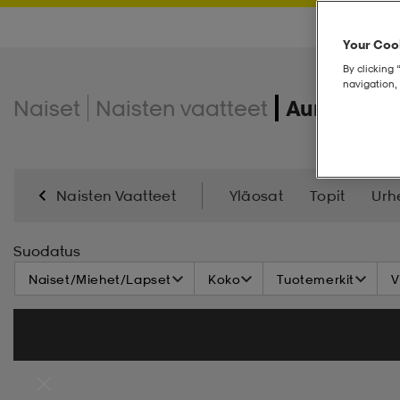
Your Cook
By clicking 
navigation, 
Naiset
Naisten vaatteet
Aurinkolas
Naisten Vaatteet
Yläosat
Topit
Urhe
Bikinit & Uimapuvut
Alusvaatteet
Lippikset
Suodatus
Naiset/Miehet/Lapset
Koko
Tuotemerkit
V
Pipot & Otsanauhat
Huivit
Aluskerrastot