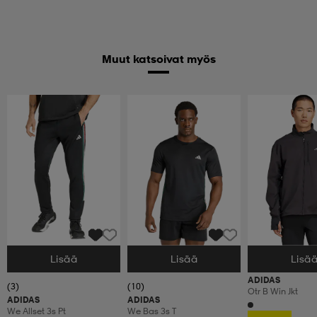
Muut katsoivat myös
Lisää
Lisää
Lisä
Valitse Koko
Valitse Koko
Valitse Koko
ADIDAS
(3)
(10)
Otr B Win Jkt
ADIDAS
ADIDAS
We Allset 3s Pt
We Bas 3s T