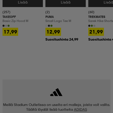
Lisää
Lisää
Lisä
Valitse Koko
Valitse Koko
Valitse Koko
(257)
(2)
(60)
TAKEOFF
PUMA
TREKMATES
Basic Zip Hood M
Small Logo Tee M
Sarek Hike Short
17,99
12,99
21,99
Suositushinta 24,99
Suositushinta 
Meillä Stadium Outletissa on useita eri malleja, joista voit valita.
Täältä löydät lisää tuotteita
ADIDAS