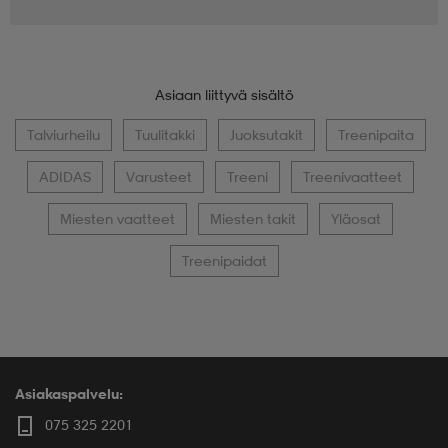
Asiaan liittyvä sisältö
Talviurheilu
Tuulitakki
Juoksutakit
Treenipaita
ADIDAS
Varusteet
Treeni
Treenivaatteet
Miesten vaatteet
Miesten takit
Yläosat
Treenipaidat
Asiakaspalvelu:
075 325 2201