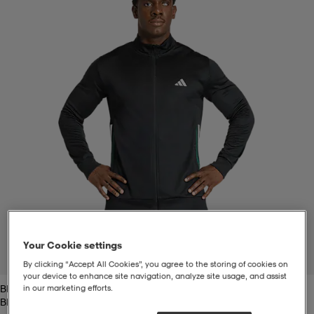
t
uskengät
dat
uskengät
alit
saappaat
t
alit
aatteet
saappaat
it
alit
it
saappaat
elikengät
 & hameet
kengät & saappaat
 & paidat
elikengät
aatteet
kengät & saappaat
t & Uimapuvut
kengät
set
kengät & saappaat
et
kengät
Your Cookie settings
1
/
6
By clicking “Accept All Cookies”, you agree to the storing of cookies on
your device to enhance site navigation, analyze site usage, and assist
Black/drkgrn
in our marketing efforts.
aatteet
tarvikkeet
olasit
kengät
rrastot
tarvikkeet
Black/drkgrn