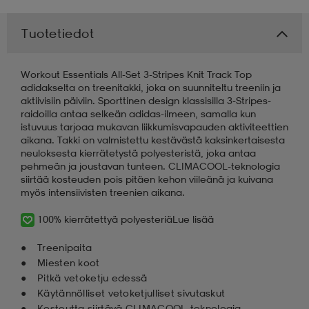
 & otsanauhat
 & otsanauhat
asut
Tuotetiedot
Workout Essentials All-Set 3-Stripes Knit Track Top
et
adidakselta on treenitakki, joka on suunniteltu treeniin ja
aktiivisiin päiviin. Sporttinen design klassisilla 3-Stripes-
raidoilla antaa selkeän adidas-ilmeen, samalla kun
istuvuus tarjoaa mukavan liikkumisvapauden aktiviteettien
rrastot
s
aikana. Takki on valmistettu kestävästä kaksinkertaisesta
neuloksesta kierrätetystä polyesteristä, joka antaa
pehmeän ja joustavan tunteen. CLIMACOOL-teknologia
siirtää kosteuden pois pitäen kehon viileänä ja kuivana
s
myös intensiivisten treenien aikana.
100% kierrätettyä polyesteriä
Lue lisää
Treenipaita
Miesten koot
Pitkä vetoketju edessä
Käytännölliset vetoketjulliset sivutaskut
Kosteutta siirtävä CLIMACOOL-teknologia