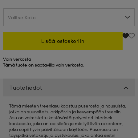
 & otsanauhat
 & otsanauhat
asut
Valitse Koko
Valitse Koko
et
Lisää ostoskoriin
Vain verkosta
rrastot
s
Tämä tuote on saatavilla vain verkosta.
s
Tuotetiedot
Tämä miesten treeniasu koostuu puserosta ja housuista,
jotka on suunniteltu arkipäiviin ja kevyempään treeniin.
Asu on valmistettu kestävästä polyesteri-interlock-
kankaasta, joka antaa sileän ja miellyttävän rakenteen,
joka sopii hyvin päivittäiseen käyttöön. Puserossa on
täyspitkä vetoketju ja pystykaulus, joka antaa siistin