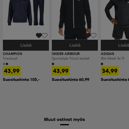
Lisää
Lisää
Lisä
Valitse Koko
Valitse Koko
Valitse Koko
CHAMPION
UNDER ARMOUR
ADIDAS
Tracksuit
Sportstyle Tricot Jacket
We Allset 3s Tt
43,99
43,99
34,99
Suositushinta 105,-
Suositushinta 60,99
Suositushinta 
Muut ostivat myös