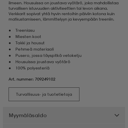
ilmeen. Housuissa on joustava vyötärö, joka mahdollistaa
turvallisen istuvuuden aktiviteettien tai levon aikana.
Verkkarit sopivat yhtä hyvin rentoihin päiviin kotona kuin
matkustamiseen, lämmittelyyn ja kevyempään treeniin.
Treeniasu
Miesten koot
Takki ja housut
Pehmeä materiaali
Pusero, jossa täyspitkä vetoketju
Housuissa joustava vyötärö
100% polyesteriä
Art. nummer: 709249102
Turvallisuus- ja tuotetietoja
Myymäläsaldo