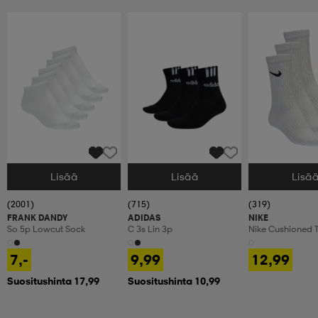
Lisää
Lisää
Lisä
Valitse Koko
Valitse Koko
Valitse Koko
(2001)
(715)
(319)
FRANK DANDY
ADIDAS
NIKE
So 5p Lowcut Sock
C 3s Lin 3p
Nike Cushioned T
Crew Socks
7,-
9,99
12,99
Suositushinta 17,99
Suositushinta 10,99