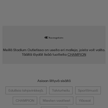
Meillä Stadium Outletissa on useita eri malleja, joista voit valita.
Täältä löydät lisää tuotteita
CHAMPION
Asiaan liittyvä sisältö
Edullisia lahjavinkkejä.
Talviurheilu
Sporttimuoti
CHAMPION
Miesten vaatteet
Yläosat