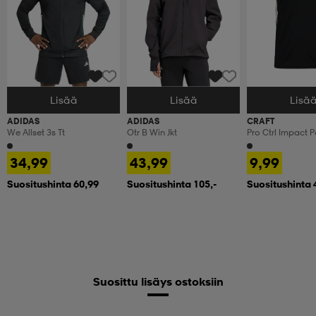
Lisää
Lisää
Lisä
Valitse Koko
Valitse Koko
Valitse Koko
ADIDAS
ADIDAS
CRAFT
We Allset 3s Tt
Otr B Win Jkt
Pro Ctrl Impact P
34,99
43,99
9,99
Suositushinta 60,99
Suositushinta 105,-
Suositushinta 
Suosittu lisäys ostoksiin