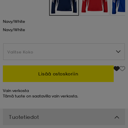
 & otsanauhat
 & otsanauhat
asut
Navy/white
Navy/white
et
Valitse Koko
Valitse Koko
rrastot
s
Lisää ostoskoriin
s
Vain verkosta
Tämä tuote on saatavilla vain verkosta.
Tuotetiedot