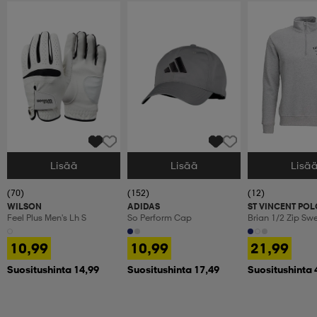
Lisää
Lisää
Lisä
Valitse Koko
Valitse Koko
Valitse Koko
(70)
(152)
(12)
WILSON
ADIDAS
ST VINCENT POL
Feel Plus Men's Lh S
So Perform Cap
Brian 1/2 Zip Sw
10,99
10,99
21,99
Suositushinta 14,99
Suositushinta 17,49
Suositushinta 