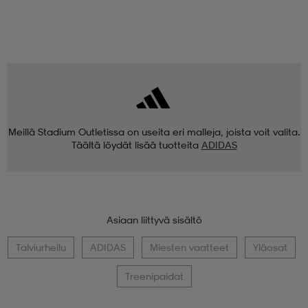
Meillä Stadium Outletissa on useita eri malleja, joista voit valita.
Täältä löydät lisää tuotteita
ADIDAS
Asiaan liittyvä sisältö
Talviurheilu
ADIDAS
Miesten vaatteet
Yläosat
Treenipaidat