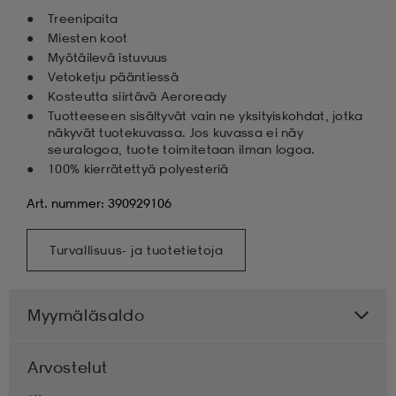
Treenipaita
Miesten koot
Myötäilevä istuvuus
Vetoketju pääntiessä
Kosteutta siirtävä Aeroready
Tuotteeseen sisältyvät vain ne yksityiskohdat, jotka
näkyvät tuotekuvassa. Jos kuvassa ei näy
seuralogoa, tuote toimitetaan ilman logoa.
100% kierrätettyä polyesteriä
Art. nummer: 390929106
Turvallisuus- ja tuotetietoja
Myymäläsaldo
Arvostelut