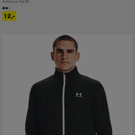
Active Ls Tee M
12,-