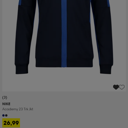
(3)
NIKE
Academy 23 Trk Jkt
26,99