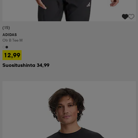
(15)
ADIDAS
Otr B Tee M
12,99
Suositushinta 34,99