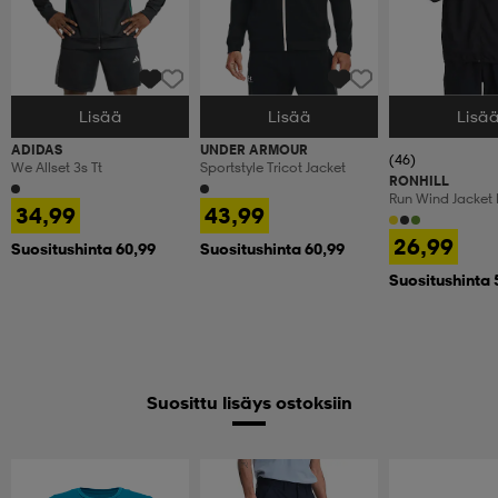
Lisää
Lisää
Lisä
Valitse Koko
Valitse Koko
Valitse Koko
ADIDAS
UNDER ARMOUR
(46)
We Allset 3s Tt
Sportstyle Tricot Jacket
RONHILL
Run Wind Jacket
34,99
43,99
26,99
Suositushinta 60,99
Suositushinta 60,99
Suositushinta 
Suosittu lisäys ostoksiin