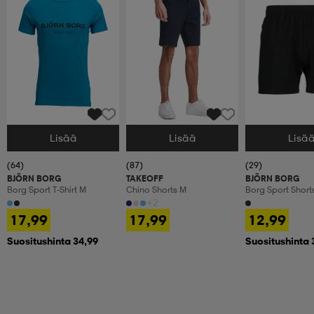
Lisää
Lisää
Lisä
Valitse Koko
Valitse Koko
Valitse Koko
(64)
(87)
(29)
BJÖRN BORG
TAKEOFF
BJÖRN BORG
Borg Sport T-Shirt M
Chino Shorts M
Borg Sport Short
+2
17,99
17,99
12,99
Suositushinta 34,99
Suositushinta 