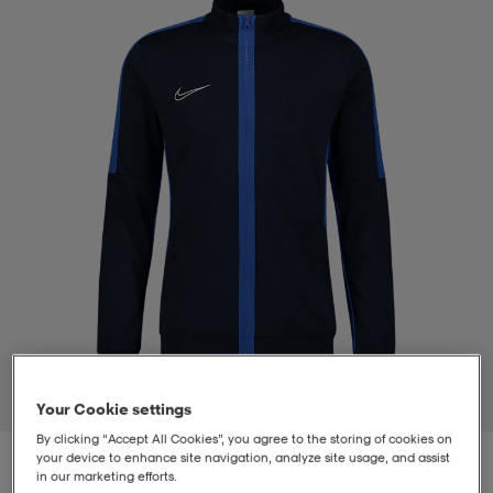
t
uskengät
dat
uskengät
alit
saappaat
t
alit
aatteet
saappaat
it
alit
it
saappaat
elikengät
 & hameet
kengät & saappaat
 & paidat
elikengät
aatteet
kengät & saappaat
t & Uimapuvut
kengät
set
kengät & saappaat
et
kengät
1
/
4
Your Cookie settings
By clicking “Accept All Cookies”, you agree to the storing of cookies on
aatteet
tarvikkeet
olasit
kengät
rrastot
tarvikkeet
your device to enhance site navigation, analyze site usage, and assist
in our marketing efforts.