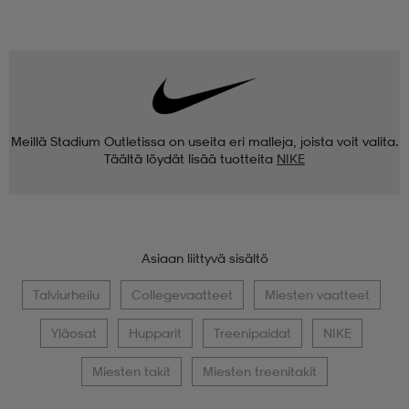
Meillä Stadium Outletissa on useita eri malleja, joista voit valita.
Täältä löydät lisää tuotteita
NIKE
Asiaan liittyvä sisältö
Talviurheilu
Collegevaatteet
Miesten vaatteet
Yläosat
Hupparit
Treenipaidat
NIKE
Miesten takit
Miesten treenitakit