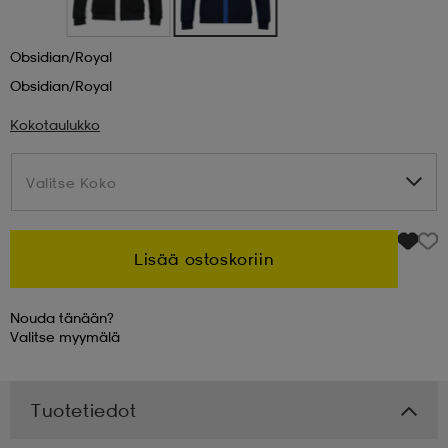
 & otsanauhat
 & otsanauhat
asut
Obsidian/royal
Obsidian/royal
et
Kokotaulukko
Valitse Koko
Valitse Koko
rrastot
s
Lisää ostoskoriin
s
Nouda tänään?
Valitse
myymälä
Tuotetiedot