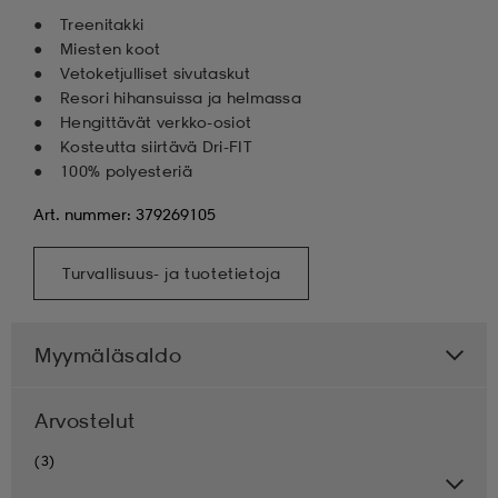
Treenitakki
Miesten koot
Vetoketjulliset sivutaskut
Resori hihansuissa ja helmassa
Hengittävät verkko-osiot
Kosteutta siirtävä Dri-FIT
100% polyesteriä
Art. nummer: 379269105
Turvallisuus- ja tuotetietoja
Myymäläsaldo
Arvostelut
(3)