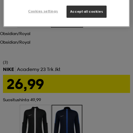
Cookies settings
Accept all cookies
set
asut
tarvikkeet
u- & treenikengät
Obsidian/royal
olasit
eet & lapaset
Obsidian/royal
aatteet
(3)
NIKE
Academy 23 Trk Jkt
26,99
aatteet
rit
Suositushinta 49,99
eet & lapaset
eet & lapaset
olasit
et
rrastot
set