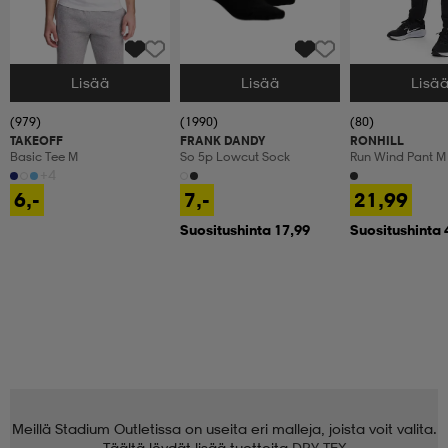
Lisää
Lisää
Lisä
Valitse Koko
Valitse Koko
Valitse Koko
(979)
(1990)
(80)
TAKEOFF
FRANK DANDY
RONHILL
Basic Tee M
So 5p Lowcut Sock
Run Wind Pant M
+4
6,-
7,-
21,99
Suositushinta 17,99
Suositushinta 
Meillä Stadium Outletissa on useita eri malleja, joista voit valita.
Täältä löydät lisää tuotteita
DRY TEX