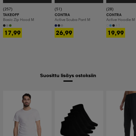
(257)
(51)
(28)
TAKEOFF
CONTRA
CONTRA
Basic Zip Hood M
Active Scuba Pant M
Active Hoodie M
+1
17,99
26,99
19,99
Suosittu lisäys ostoksiin