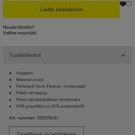
Lisää ostoskoriin
 & otsanauhat
 & otsanauhat
asut
Nouda tänään?
Valitse
myymälä
et
Tuotetiedot
rrastot
s
Huppari
Miesten koot
s
Pehmeä Tech Fleece -materiaali
Pitkä vetoketju
Pieni vetoketjullinen rintatasku
65% puuvillaa ja 35% polyesteriä
Art. nummer: 705270101
Turvallisuus- ja tuotetietoja