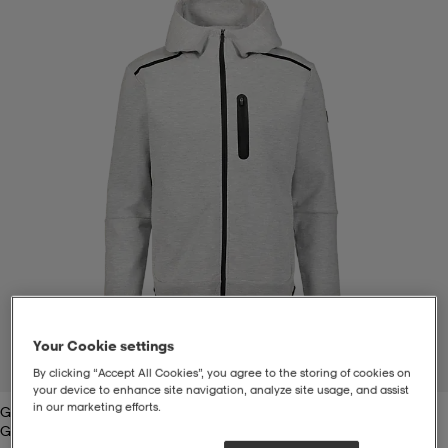
t
uskengät
dat
uskengät
alit
saappaat
t
alit
aatteet
saappaat
it
alit
it
saappaat
elikengät
 & hameet
kengät & saappaat
 & paidat
elikengät
aatteet
kengät & saappaat
t & Uimapuvut
kengät
set
kengät & saappaat
et
kengät
Your Cookie settings
1
/
2
By clicking “Accept All Cookies”, you agree to the storing of cookies on
your device to enhance site navigation, analyze site usage, and assist
in our marketing efforts.
Grey Melange
aatteet
tarvikkeet
olasit
kengät
rrastot
tarvikkeet
Grey Melange