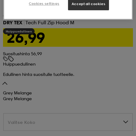
Cookies settings
Accept all cookies
set
asut
tarvikkeet
u- & treenikengät
(52)
DRY TEX
Tech Full Zip Hood M
26,99
Huippuedullinen
olasit
eet & lapaset
Suositushinta 56,99
aatteet
Huippuedullinen
Edullinen hinta suositulle tuotteelle.
aatteet
rit
Grey Melange
Grey Melange
eet & lapaset
eet & lapaset
olasit
Valitse Koko
Valitse Koko
et
rrastot
set