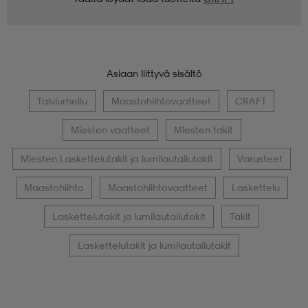
Asiaan liittyvä sisältö
Talviurheilu
Maastohiihtovaatteet
CRAFT
Miesten vaatteet
Miesten takit
Miesten Laskettelutakit ja lumilautailutakit
Varusteet
Maastohiihto
Maastohiihtovaatteet
Laskettelu
Laskettelutakit ja lumilautailutakit
Takit
Laskettelutakit ja lumilautailutakit