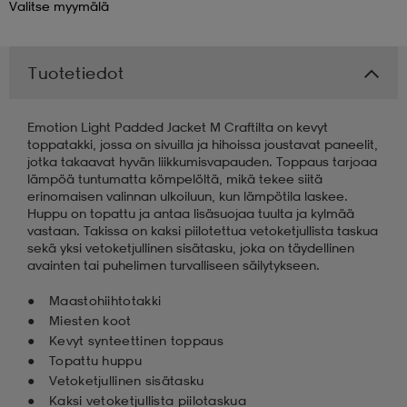
Valitse
myymälä
 & otsanauhat
 & otsanauhat
asut
Tuotetiedot
et
Emotion Light Padded Jacket M Craftilta on kevyt
toppatakki, jossa on sivuilla ja hihoissa joustavat paneelit,
jotka takaavat hyvän liikkumisvapauden. Toppaus tarjoaa
rrastot
s
lämpöä tuntumatta kömpelöltä, mikä tekee siitä
erinomaisen valinnan ulkoiluun, kun lämpötila laskee.
Huppu on topattu ja antaa lisäsuojaa tuulta ja kylmää
vastaan. Takissa on kaksi piilotettua vetoketjullista taskua
s
sekä yksi vetoketjullinen sisätasku, joka on täydellinen
avainten tai puhelimen turvalliseen säilytykseen.
Maastohiihtotakki
Miesten koot
Kevyt synteettinen toppaus
Topattu huppu
Vetoketjullinen sisätasku
Kaksi vetoketjullista piilotaskua