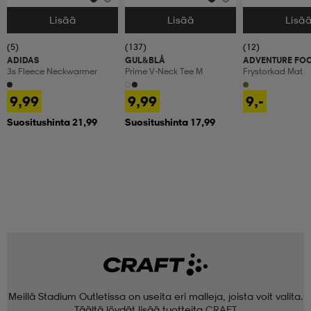
Lisää
Lisää
Lisä
Valitse Koko
Valitse Koko
Valitse Koko
(5)
(137)
(12)
ADIDAS
GUL&BLÅ
ADVENTURE FO
3s Fleece Neckwarmer
Prime V-Neck Tee M
Frystorkad Mat
9,99
9,99
9,-
Suositushinta 21,99
Suositushinta 17,99
Meillä Stadium Outletissa on useita eri malleja, joista voit valita.
Täältä löydät lisää tuotteita
CRAFT