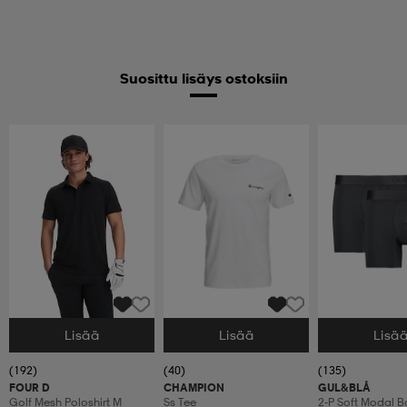
Suosittu lisäys ostoksiin
Lisää
Lisää
Lisä
Valitse Koko
Valitse Koko
Valitse Koko
(192)
(40)
(135)
FOUR D
CHAMPION
GUL&BLÅ
Golf Mesh Poloshirt M
Ss Tee
2-P Soft Modal B