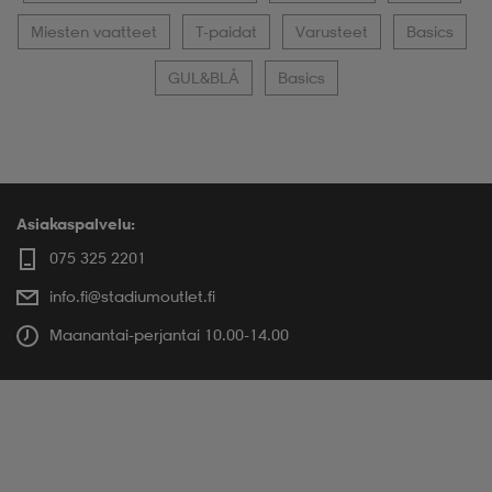
Miesten vaatteet
T-paidat
Varusteet
Basics
GUL&BLÅ
Basics
Asiakaspalvelu:
075 325 2201
info.fi@stadiumoutlet.fi
Maanantai-perjantai 10.00-14.00