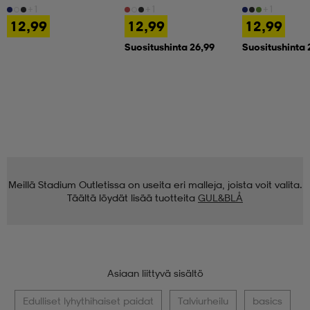
+1
+1
+1
12,99
12,99
12,99
Suositushinta 26,99
Suositushinta 
Meillä Stadium Outletissa on useita eri malleja, joista voit valita.
Täältä löydät lisää tuotteita
GUL&BLÅ
Asiaan liittyvä sisältö
Edulliset lyhythihaiset paidat
Talviurheilu
basics