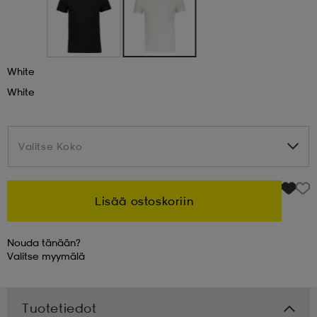
 & otsanauhat
 & otsanauhat
asut
White
et
White
rrastot
s
Valitse Koko
Valitse Koko
s
Lisää ostoskoriin
Nouda tänään?
Valitse
myymälä
Tuotetiedot