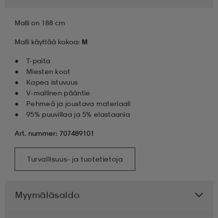
Malli on 188 cm
Malli käyttää kokoa:
M
T-paita
Miesten koot
Kapea istuvuus
V-mallinen pääntie
Pehmeä ja joustava materiaali
95% puuvillaa ja 5% elastaania
Art. nummer: 707489101
Turvallisuus- ja tuotetietoja
Myymäläsaldo