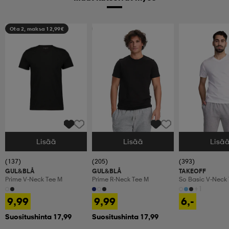
Ota 2, maksa 12,99€
Ota 2, maksa 12,99€
Lisää
Lisää
Lisä
Valitse Koko
Valitse Koko
Valitse Koko
(137)
(205)
(393)
GUL&BLÅ
GUL&BLÅ
TAKEOFF
Prime V-Neck Tee M
Prime R-Neck Tee M
So Basic V-Neck 
+1
9,99
9,99
6,-
Suositushinta 17,99
Suositushinta 17,99