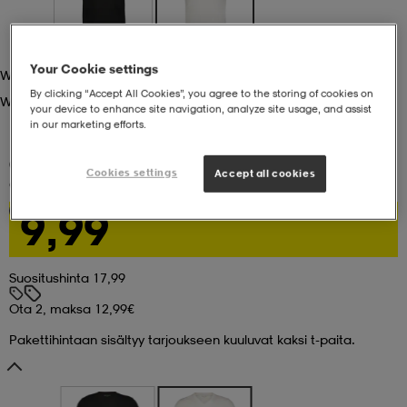
set
asut
tarvikkeet
u- & treenikengät
Your Cookie settings
White
By clicking “Accept All Cookies”, you agree to the storing of cookies on
White
olasit
eet & lapaset
your device to enhance site navigation, analyze site usage, and assist
in our marketing efforts.
(137)
Cookies settings
aatteet
Accept all cookies
GUL&BLÅ
Prime V-Neck Tee M
9,99
Ota 2, maksa 12,99€
aatteet
rit
Suositushinta 17,99
Ota 2, maksa 12,99€
eet & lapaset
eet & lapaset
olasit
Pakettihintaan sisältyy tarjoukseen kuuluvat kaksi t-paita.
et
rrastot
set