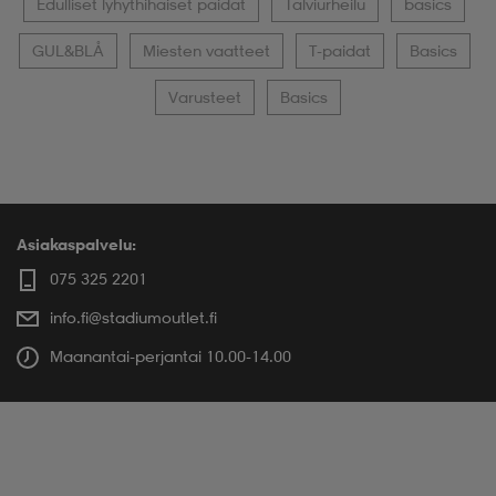
Edulliset lyhythihaiset paidat
Talviurheilu
basics
GUL&BLÅ
Miesten vaatteet
T-paidat
Basics
Varusteet
Basics
Asiakaspalvelu:
075 325 2201
info.fi@stadiumoutlet.fi
Maanantai-perjantai 10.00-14.00