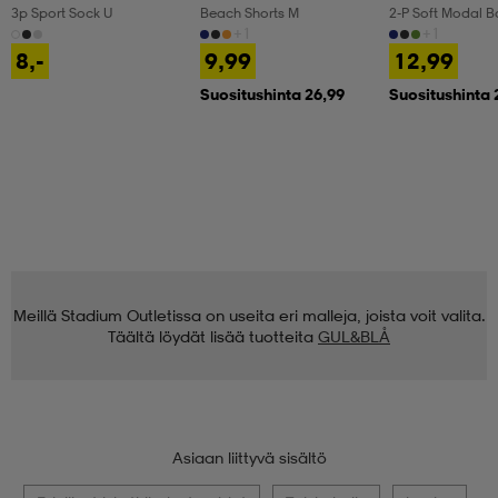
3p Sport Sock U
Beach Shorts M
2-P Soft Modal B
+1
+1
8,-
9,99
12,99
Suositushinta 26,99
Suositushinta 
Meillä Stadium Outletissa on useita eri malleja, joista voit valita.
Täältä löydät lisää tuotteita
GUL&BLÅ
Asiaan liittyvä sisältö