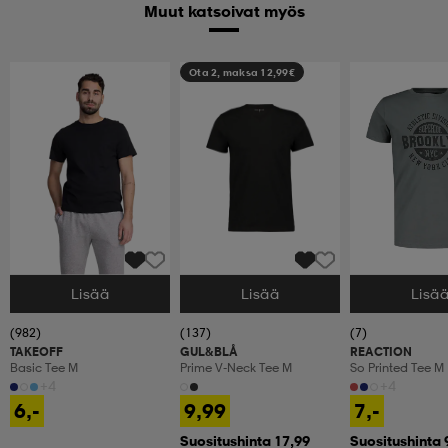
Muut katsoivat myös
Ota 2, maksa 12,99€
Lisää
Lisää
Lisä
Valitse Koko
Valitse Koko
Valitse Koko
(982)
(137)
(7)
TAKEOFF
GUL&BLÅ
REACTION
Basic Tee M
Prime V-Neck Tee M
So Printed Tee M
+4
+4
6,-
9,99
7,-
Suositushinta 17,99
Suositushinta 