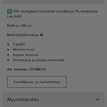
95% ekologisesti kestävää puuvillaa ja 5% elastaania
Lue lisää
Malli on 188 cm
Malli käyttää kokoa:
M
T-paita
Miesten koot
Kapea istuvuus
Pehmeä ja joustava materiaali
Art. nummer: 707488101
Turvallisuus- ja tuotetietoja
Myymäläsaldo