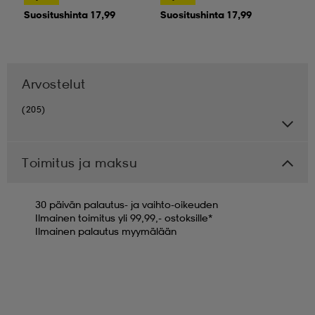
Suositushinta 17,99
Suositushinta 17,99
Arvostelut
(205)
Toimitus ja maksu
30 päivän palautus- ja vaihto-oikeuden
Ilmainen toimitus yli 99,99,- ostoksille*
Ilmainen palautus myymälään