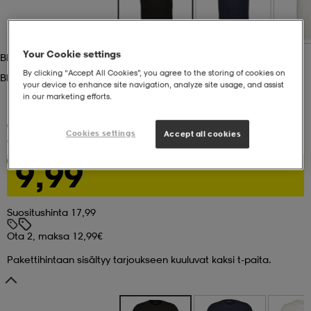
set
asut
tarvikkeet
u- & treenikengät
Your Cookie settings
Black
By clicking “Accept All Cookies”, you agree to the storing of cookies on
Black
olasit
eet & lapaset
your device to enhance site navigation, analyze site usage, and assist
in our marketing efforts.
(205)
aatteet
Cookies settings
Accept all cookies
GUL&BLÅ
Prime R-Neck Tee M
9,99
Ota 2, maksa 12,99€
aatteet
rit
Suositushinta 17,99
Ota 2, maksa 12,99€
eet & lapaset
eet & lapaset
olasit
Pakettihintaan sisältyy tarjoukseen kuuluvat kaksi t-paita.
et
rrastot
set