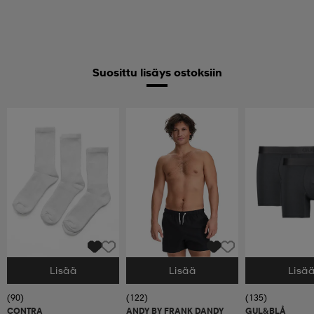
Suosittu lisäys ostoksiin
Lisää
Lisää
Lisä
Valitse Koko
Valitse Koko
Valitse Koko
(90)
(122)
(135)
CONTRA
ANDY BY FRANK DANDY
GUL&BLÅ