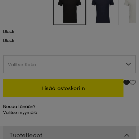
 & otsanauhat
 & otsanauhat
asut
Black
et
Black
rrastot
s
Valitse Koko
Valitse Koko
s
Lisää ostoskoriin
Nouda tänään?
Valitse
myymälä
Tuotetiedot