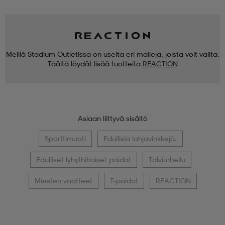
Meillä Stadium Outletissa on useita eri malleja, joista voit valita.
Täältä löydät lisää tuotteita
REACTION
Asiaan liittyvä sisältö
Sporttimuoti
Edullisia lahjavinkkejä.
Edulliset lyhythihaiset paidat
Talviurheilu
Miesten vaatteet
T-paidat
REACTION