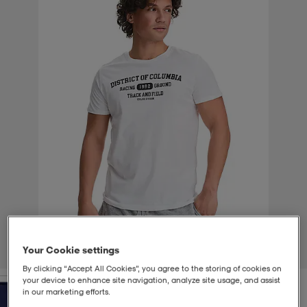
t
uskengät
dat
uskengät
alit
saappaat
t
alit
aatteet
saappaat
it
alit
it
saappaat
elikengät
 & hameet
kengät & saappaat
 & paidat
elikengät
aatteet
kengät & saappaat
t & Uimapuvut
kengät
set
kengät & saappaat
et
kengät
Your Cookie settings
1
/
2
By clicking “Accept All Cookies”, you agree to the storing of cookies on
your device to enhance site navigation, analyze site usage, and assist
aatteet
tarvikkeet
olasit
kengät
rrastot
tarvikkeet
in our marketing efforts.