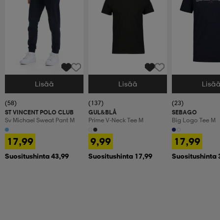
Lisää
Lisää
Lisä
Valitse Koko
Valitse Koko
Valitse Koko
(58)
(137)
(23)
ST VINCENT POLO CLUB
GUL&BLÅ
SEBAGO
Sv Michael Sweat Pant M
Prime V-Neck Tee M
Big Logo Tee M
17,99
9,99
17,99
Suositushinta 43,99
Suositushinta 17,99
Suositushinta 