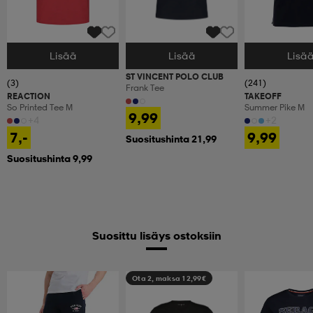
Lisää
Lisää
Lisä
Valitse Koko
Valitse Koko
Valitse Koko
ST VINCENT POLO CLUB
(3)
(241)
Frank Tee
REACTION
TAKEOFF
So Printed Tee M
Summer Pike M
9,99
+4
+2
7,-
9,99
Suositushinta 21,99
Suositushinta 9,99
Suosittu lisäys ostoksiin
Ota 2, maksa 12,99€