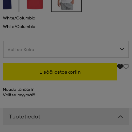
 & otsanauhat
 & otsanauhat
asut
White/columbia
White/columbia
et
Valitse Koko
Valitse Koko
rrastot
s
Lisää ostoskoriin
s
Nouda tänään?
Valitse
myymälä
Tuotetiedot