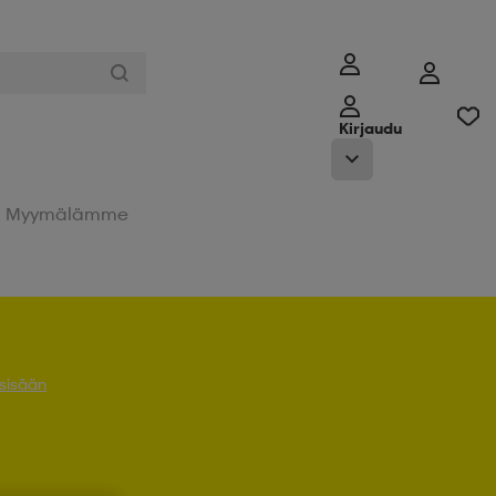
Kirjaudu
Myymälämme
 sisään