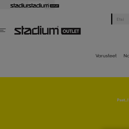
Varusteet
Na
Psst..