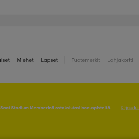
iset
Miehet
Lapset
Tuotemerkit
Lahjakortti
! Saat Stadium Memberinä ostoksistasi bonuspisteitä.
Kirjaudu