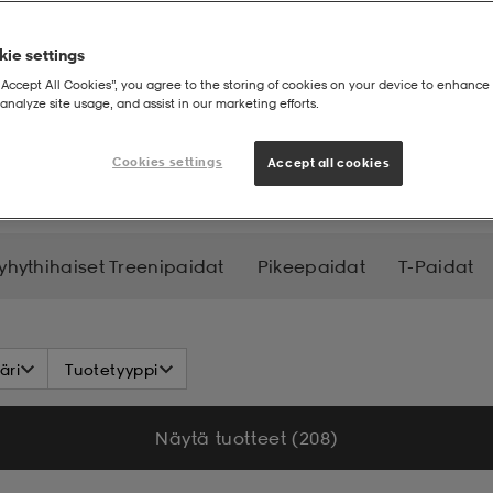
ie settings
“Accept All Cookies”, you agree to the storing of cookies on your device to enhance 
analyze site usage, and assist in our marketing efforts.
Cookies settings
Accept all cookies
yhythihaiset Treenipaidat
Pikeepaidat
T-Paidat
äri
Tuotetyyppi
Näytä tuotteet (208)