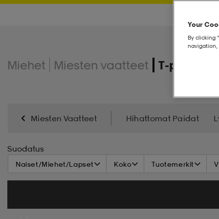
Your Cook
By clicking 
navigation, 
Miehet
Miesten vaatteet
T-paidat
Miesten Vaatteet
Hihattomat Paidat
L
Suodatus
Naiset/Miehet/Lapset
Koko
Tuotemerkit
V