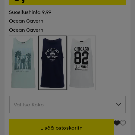
Suositushinta 9,99
Ocean Cavern
Ocean Cavern
Valitse Koko
Valitse Koko
Lisää ostoskoriin