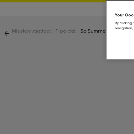
Your Cook
By clicking 
navigation, 
|
|
Miesten vaatteet
T-paidat
So Summer Tank M