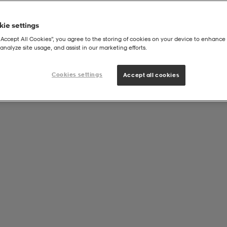
ie settings
“Accept All Cookies”, you agree to the storing of cookies on your device to enhance 
analyze site usage, and assist in our marketing efforts.
Cookies settings
Accept all cookies