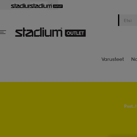
Varusteet
Na
Psst..