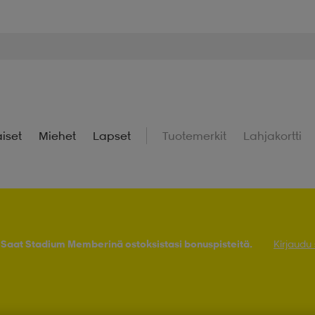
iset
Miehet
Lapset
Tuotemerkit
Lahjakortti
! Saat Stadium Memberinä ostoksistasi bonuspisteitä.
Kirjaudu