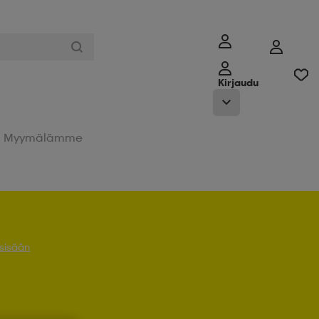
Kirjaudu
Myymälämme
 sisään