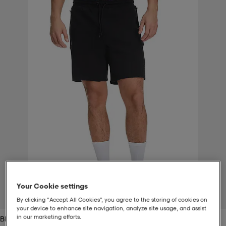
t
uskengät
dat
uskengät
alit
saappaat
t
alit
aatteet
saappaat
it
alit
it
saappaat
elikengät
 & hameet
kengät & saappaat
 & paidat
elikengät
aatteet
kengät & saappaat
t & Uimapuvut
kengät
set
kengät & saappaat
et
kengät
Your Cookie settings
1
/
2
By clicking “Accept All Cookies”, you agree to the storing of cookies on
aatteet
tarvikkeet
olasit
kengät
rrastot
tarvikkeet
your device to enhance site navigation, analyze site usage, and assist
in our marketing efforts.
Black