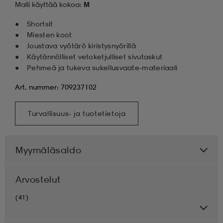
Malli käyttää kokoa:
M
Shortsit
Miesten koot
Joustava vyötärö kiristysnyörillä
Käytännölliset vetoketjulliset sivutaskut
Pehmeä ja tukeva sukellusvaate-materiaali
Art. nummer: 709237102
Turvallisuus- ja tuotetietoja
Myymäläsaldo
Arvostelut
(41)