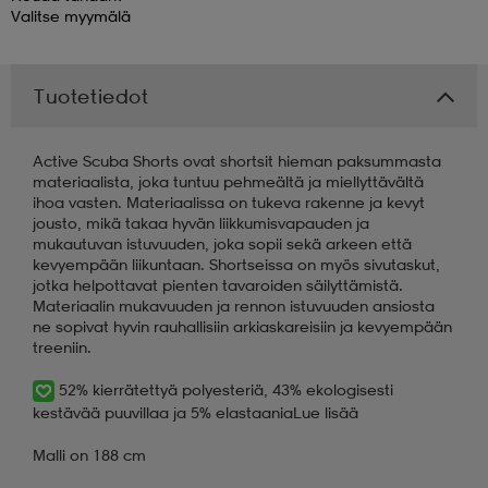
Valitse
myymälä
 & otsanauhat
 & otsanauhat
asut
Tuotetiedot
et
Active Scuba Shorts ovat shortsit hieman paksummasta
materiaalista, joka tuntuu pehmeältä ja miellyttävältä
ihoa vasten. Materiaalissa on tukeva rakenne ja kevyt
rrastot
s
jousto, mikä takaa hyvän liikkumisvapauden ja
mukautuvan istuvuuden, joka sopii sekä arkeen että
kevyempään liikuntaan. Shortseissa on myös sivutaskut,
jotka helpottavat pienten tavaroiden säilyttämistä.
s
Materiaalin mukavuuden ja rennon istuvuuden ansiosta
ne sopivat hyvin rauhallisiin arkiaskareisiin ja kevyempään
treeniin.
52% kierrätettyä polyesteriä, 43% ekologisesti
kestävää puuvillaa ja 5% elastaania
Lue lisää
Malli on 188 cm