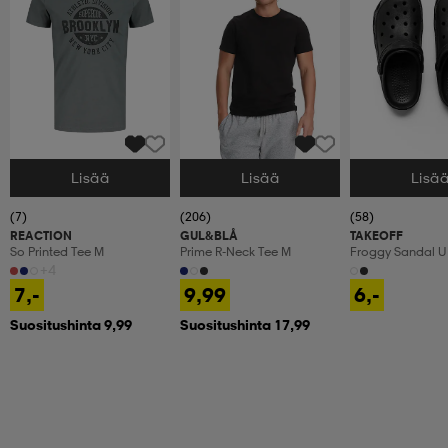
Lisää
Lisää
Lisä
Valitse Koko
Valitse Koko
Valitse Koko
(7)
(206)
(58)
REACTION
GUL&BLÅ
TAKEOFF
So Printed Tee M
Prime R-Neck Tee M
Froggy Sandal U
+4
7,-
9,99
6,-
Suositushinta 9,99
Suositushinta 17,99