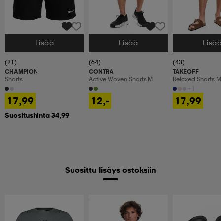
Lisää
Lisää
Lisä
Valitse Koko
Valitse Koko
Valitse Koko
(21)
(64)
(43)
CHAMPION
CONTRA
TAKEOFF
Shorts
Active Woven Shorts M
Relaxed Shorts M
+1
17,99
12,-
17,99
Suositushinta 34,99
Suosittu lisäys ostoksiin
Ota 2, maksa 12,99€