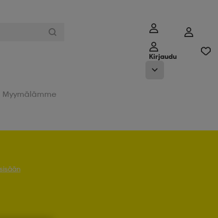
Kirjaudu
Myymälämme
 sisään