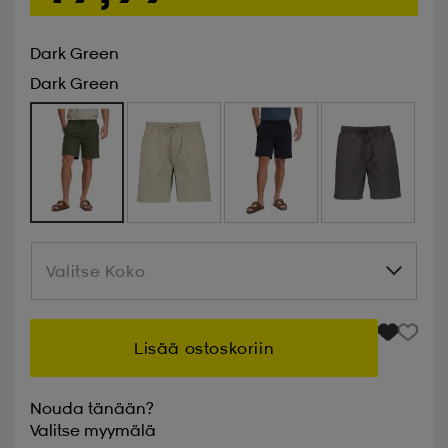
Dark Green
Dark Green
Valitse Koko
Valitse Koko
Lisää ostoskoriin
Nouda tänään?
Valitse
myymälä