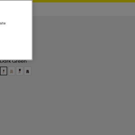
site
Dark Green
Dark Green