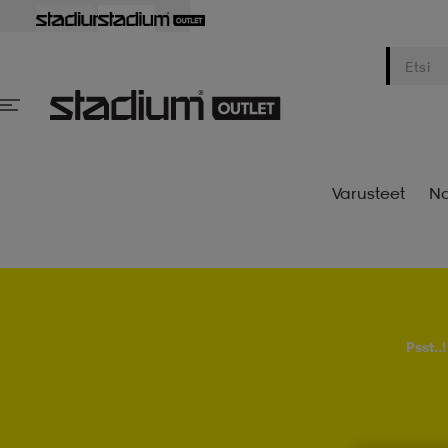
Varusteet
Na
Psst..