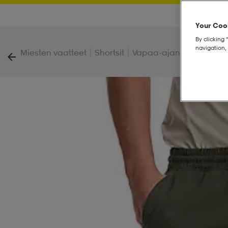
Your Cook
By clicking 
navigation, 
|
|
|
Miesten vaatteet
Shortsit
Vapaa-ajan shortsit
Re