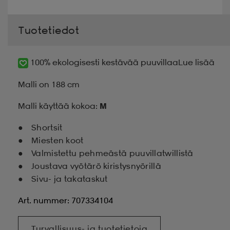
Tuotetiedot
100% ekologisesti kestävää puuvillaa
Lue lisää
Malli on 188 cm
Malli käyttää kokoa:
M
Shortsit
Miesten koot
Valmistettu pehmeästä puuvillatwillistä
Joustava vyötärö kiristysnyörillä
Sivu- ja takataskut
Art. nummer: 707334104
Turvallisuus- ja tuotetietoja