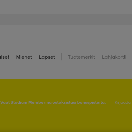
iset
Miehet
Lapset
Tuotemerkit
Lahjakortti
! Saat Stadium Memberinä ostoksistasi bonuspisteitä.
Kirjaudu