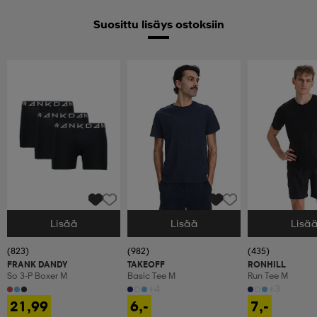
Suosittu lisäys ostoksiin
Lisää
Lisää
Lisä
Valitse Koko
Valitse Koko
Valitse Koko
(823)
(982)
(435)
FRANK DANDY
TAKEOFF
RONHILL
So 3-P Boxer M
Basic Tee M
Run Tee M
+4
+3
21,99
6,-
7,-