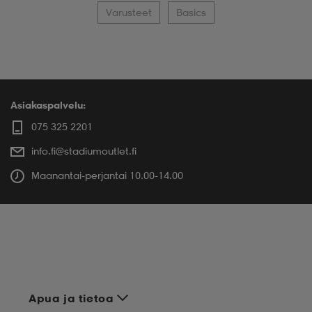
Varusteet
Basics
Asiakaspalvelu:
075 325 2201
info.fi@stadiumoutlet.fi
Maanantai-perjantai 10.00-14.00
Apua ja tietoa