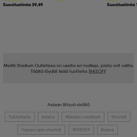
Suositushinta 39,49
Suositushinta 
Meillä Stadium Outletissa on useita eri malleja, joista voit valita.
Täältä löydät lisää tuotteita
TAKEOFF
Asiaan liittyvä sisältö
Talviurheilu
basics
Miesten vaatteet
Shortsit
Vapaa-ajan shortsit
TAKEOFF
Basics