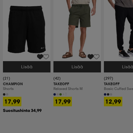
Lisää
Lisää
Lisä
Valitse Koko
Valitse Koko
Valitse Koko
(21)
(42)
(297)
CHAMPION
TAKEOFF
TAKEOFF
Shorts
Relaxed Shorts M
Basic Cuffed Sw
Olohousut, Miest
+1
17,99
17,99
12,99
Suositushinta 34,99