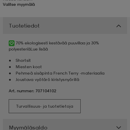
Valitse
myymälä
 & otsanauhat
 & otsanauhat
asut
Tuotetiedot
et
70% ekologisesti kestävää puuvillaa ja 30%
polyesteriä
Lue lisää
rrastot
s
Shortsit
Miesten koot
Pehmeä sisäpinta French Terry -materiaalia
s
Joustava vyötärö kiristysnyörillä
Art. nummer: 707104102
Turvallisuus- ja tuotetietoja
Myymäläsaldo