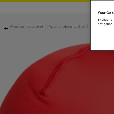
Your Cook
By clicking 
navigation, 
|
|
Miesten vaatteet
Pipot & otsanauhat
Betula Bean