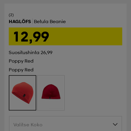
(2)
HAGLÖFS
Betula Beanie
12,99
Suositushinta 26,99
Poppy Red
Poppy Red
Valitse Koko
Valitse Koko