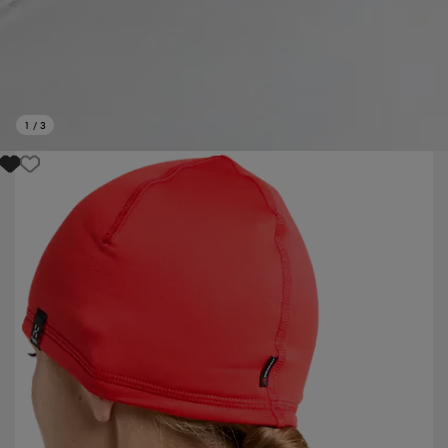
1
/
3