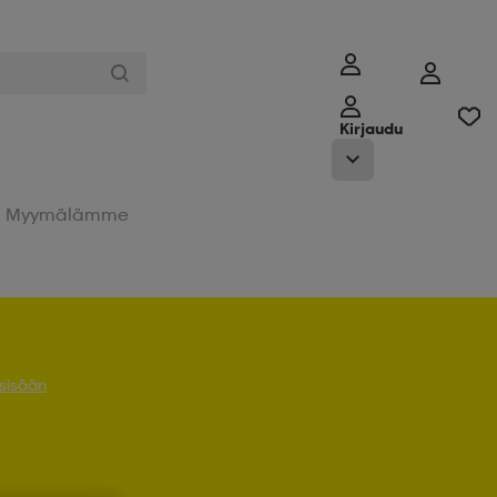
Kirjaudu
Myymälämme
 sisään