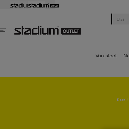
Varusteet
Na
Psst..