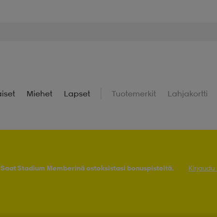
iset
Miehet
Lapset
Tuotemerkit
Lahjakortti
! Saat Stadium Memberinä ostoksistasi bonuspisteitä.
Kirjaudu