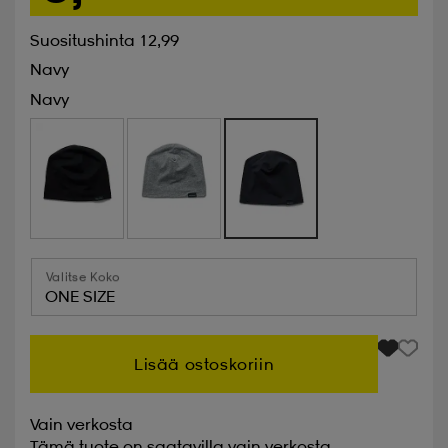
Suositushinta 12,99
Navy
Navy
Valitse Koko
ONE SIZE
Lisää ostoskoriin
Vain verkosta
Tämä tuote on saatavilla vain verkosta.