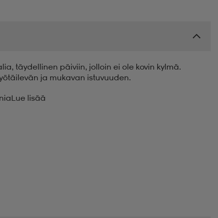
, täydellinen päiviin, jolloin ei ole kovin kylmä.
myötäilevän ja mukavan istuvuuden.
nia
Lue lisää