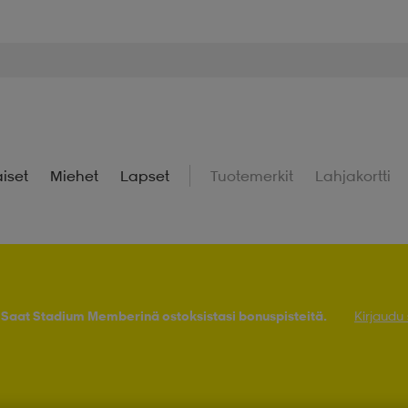
iset
Miehet
Lapset
Tuotemerkit
Lahjakortti
! Saat Stadium Memberinä ostoksistasi bonuspisteitä.
Kirjaudu