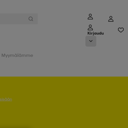
Kirjaudu
Myymälämme
 sisään