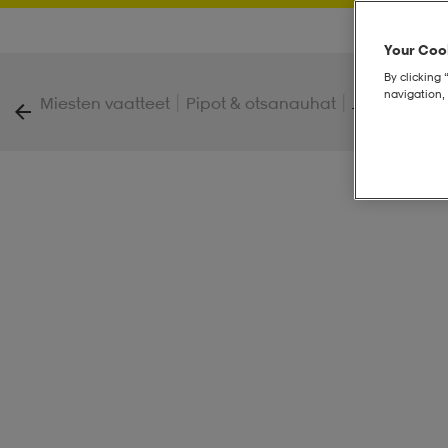
Your Cook
By clicking 
navigation, 
|
|
Miesten vaatteet
Pipot & otsanauhat
Jersey Beani