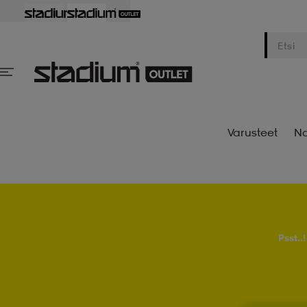
Varusteet
Na
Psst..