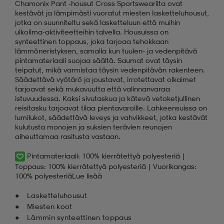
Chamonix Pant -housut Cross Sportswearilta ovat
kestävät ja lämpimästi vuoratut miesten lasketteluhousut,
jotka on suunniteltu sekä lasketteluun että muihin
ulkoilma-aktiviteetteihin talvella. Housuissa on
synteettinen toppaus, joka tarjoaa tehokkaan
lämmöneristyksen, samalla kun tuulen- ja vedenpitävä
pintamateriaali suojaa säältä. Saumat ovat täysin
teipatut, mikä varmistaa täysin vedenpitävän rakenteen.
Säädettävä vyötärö ja joustavat, irrotettavat olkaimet
tarjoavat sekä mukavuutta että valinnanvaraa
istuvuudessa. Kaksi sivutaskua ja kätevä vetoketjullinen
reisitasku tarjoavat tilaa pientavaroille. Lahkeensuissa on
lumilukot, säädettävä leveys ja vahvikkeet, jotka kestävät
kulutusta monojen ja suksien terävien reunojen
aiheuttamaa rasitusta vastaan.
Pintamateriaali: 100% kierrätettyä polyesteriä |
Toppaus: 100% kierrätettyä polyesteriä | Vuorikangas:
100% polyesteriä
Lue lisää
Lasketteluhousut
Miesten koot
Lämmin synteettinen toppaus