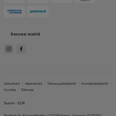
Seuraa meitä
Ostoehdot
Jäsenehdot
Tietosuojakäytäntö
Arvostelukäytäntö
Cookies
Sitemap
Suomi - EUR
Stadium Oy, Klovinpellontie 1-3 02180 Espoo, Y-tunnus: 1515574-2