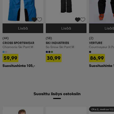
Lisää
Lisää
Lisä
Valitse Koko
Valitse Koko
Valitse Koko
(44)
(58)
(2)
CROSS SPORTSWEAR
SKI INDUSTRIES
VERTURE
Chamonix Ski Pant M
So Snow Ski Pant M
Courmayeur 3l P
59,99
30,99
86,99
Suositushinta 105,-
Suositushinta 
Suosittu lisäys ostoksiin
Ota 2, maksa 9,99€
Ota 2, maksa 12