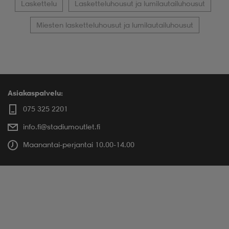
Laskettelu
Lasketteluhousut ja lumilautailuhousut
Miesten lasketteluhousut ja lumilautailuhousut
Asiakaspalvelu:
075 325 2201
info.fi@stadiumoutlet.fi
Maanantai-perjantai 10.00-14.00