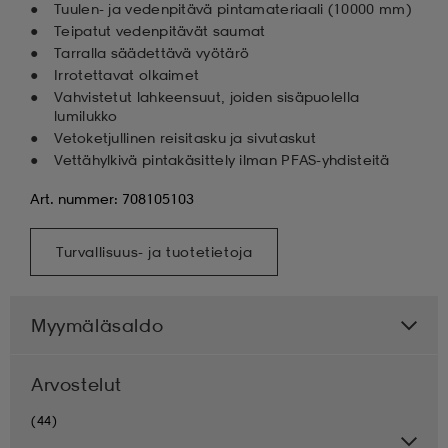
Tuulen- ja vedenpitävä pintamateriaali (10 000 mm)
Teipatut vedenpitävät saumat
Tarralla säädettävä vyötärö
Irrotettavat olkaimet
Vahvistetut lahkeensuut, joiden sisäpuolella
lumilukko
Vetoketjullinen reisitasku ja sivutaskut
Vettähylkivä pintakäsittely ilman PFAS-yhdisteitä
Art. nummer: 708105103
Turvallisuus- ja tuotetietoja
Myymäläsaldo
Arvostelut
(44)