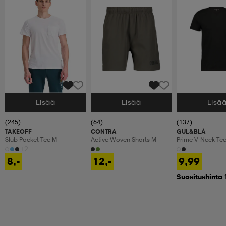
Lisää
Lisää
Lisä
Valitse Koko
Valitse Koko
Valitse Koko
(245)
(64)
(137)
TAKEOFF
CONTRA
GUL&BLÅ
Slub Pocket Tee M
Active Woven Shorts M
Prime V-Neck Te
+2
8,-
12,-
9,99
Suositushinta 