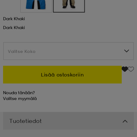
 & otsanauhat
 & otsanauhat
asut
Dark Khaki
Dark Khaki
et
Valitse Koko
Valitse Koko
rrastot
s
Lisää ostoskoriin
s
Nouda tänään?
Valitse
myymälä
Tuotetiedot