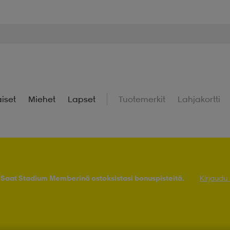
iset
Miehet
Lapset
Tuotemerkit
Lahjakortti
! Saat Stadium Memberinä ostoksistasi bonuspisteitä.
Kirjaudu