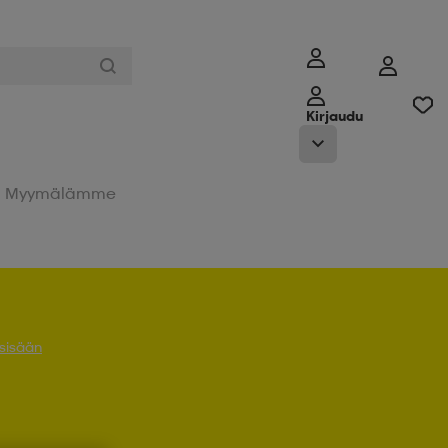
Kirjaudu
Myymälämme
 sisään