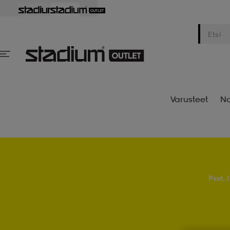
Varusteet
Na
Psst..