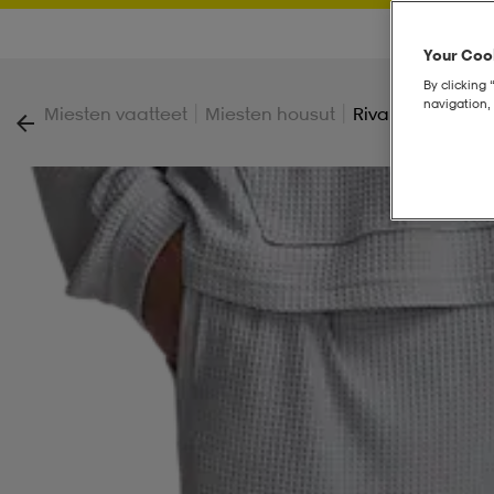
Your Cook
By clicking 
navigation, 
|
|
Miesten vaatteet
Miesten housut
Rival Waffle Jog