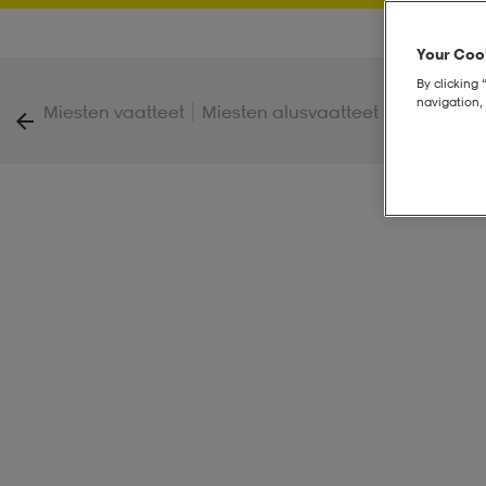
Your Cook
By clicking 
navigation, 
|
|
Miesten vaatteet
Miesten alusvaatteet
Active Box