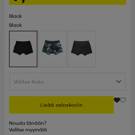
Black
Black
Valitse Koko
Valitse Koko
Lisää ostoskoriin
Nouda tänään?
Valitse
myymälä