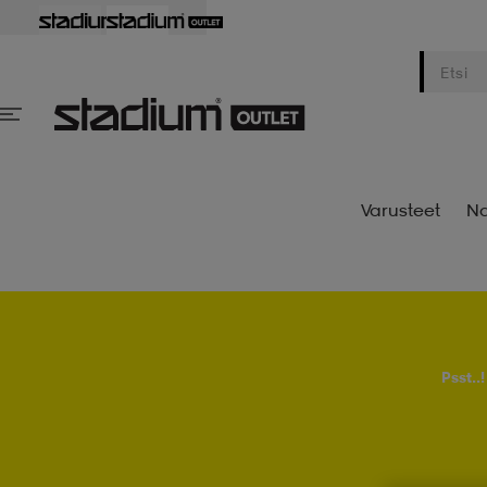
Varusteet
Na
Psst..