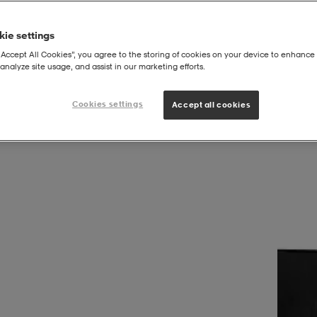
ie settings
“Accept All Cookies”, you agree to the storing of cookies on your device to enhance 
analyze site usage, and assist in our marketing efforts.
er M
Cookies settings
Accept all cookies