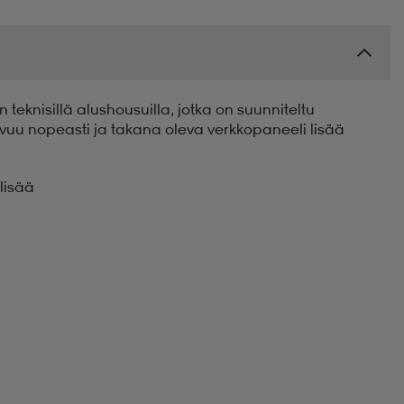
eknisillä alushousuilla, jotka on suunniteltu
vuu nopeasti ja takana oleva verkkopaneeli lisää
lisää