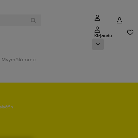
Kirjaudu
Myymälämme
 sisään