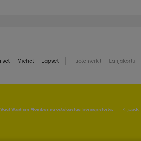
iset
Miehet
Lapset
Tuotemerkit
Lahjakortti
! Saat Stadium Memberinä ostoksistasi bonuspisteitä.
Kirjaudu