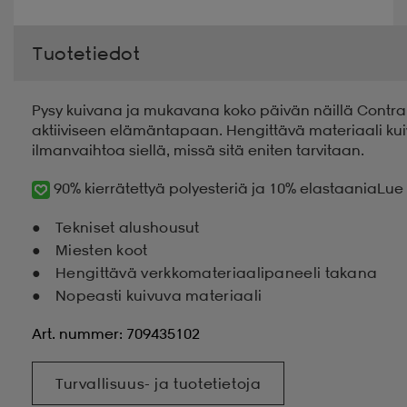
Tuotetiedot
Pysy kuivana ja mukavana koko päivän näillä Contran t
aktiiviseen elämäntapaan. Hengittävä materiaali kui
ilmanvaihtoa siellä, missä sitä eniten tarvitaan.
90% kierrätettyä polyesteriä ja 10% elastaania
Lue 
Tekniset alushousut
Miesten koot
Hengittävä verkkomateriaalipaneeli takana
Nopeasti kuivuva materiaali
Art. nummer: 709435102
Turvallisuus- ja tuotetietoja