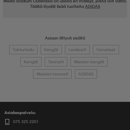
Meillä Stadium Outletissa on useita eri malleja, joista voit valita.
Täältä löydät lisää tuotteita
ADIDAS
Asiaan liittyvä sisältö
Talviurheilu
Kengät
Lenkkarit
Varusteet
Kengät
Tennarit
Miesten kengät
Meisten tennarit
ADIDAS