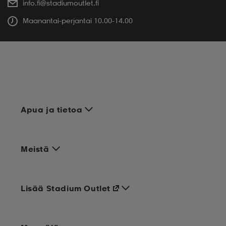
Asiakaspalvelu:
075 325 2201
info.fi@stadiumoutlet.fi
Maanantai-perjantai 10.00-14.00
Apua ja tietoa