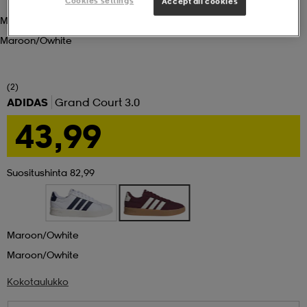
Cookies settings
Accept all cookies
Maroon/owhite
set
asut
tarvikkeet
u- & treenikengät
Maroon/owhite
olasit
eet & lapaset
(2)
ADIDAS
Grand Court 3.0
43,99
aatteet
Suositushinta 82,99
aatteet
rit
eet & lapaset
eet & lapaset
olasit
Maroon/owhite
Maroon/owhite
Kokotaulukko
et
rrastot
set