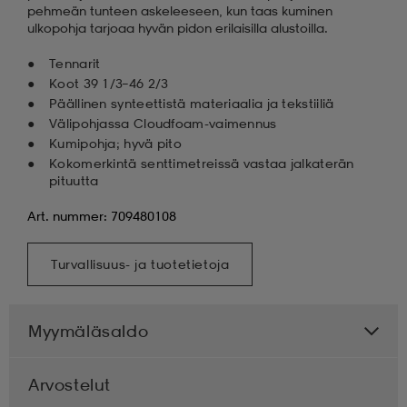
pehmeän tunteen askeleeseen, kun taas kuminen
ulkopohja tarjoaa hyvän pidon erilaisilla alustoilla.
Tennarit
Koot 39 1/3–46 2/3
Päällinen synteettistä materiaalia ja tekstiiliä
Välipohjassa Cloudfoam-vaimennus
Kumipohja; hyvä pito
Kokomerkintä senttimetreissä vastaa jalkaterän
pituutta
Art. nummer: 709480108
Turvallisuus- ja tuotetietoja
Myymäläsaldo
Arvostelut