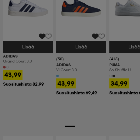
Lisää
Lisää
Lisä
Valitse Koko
Valitse Koko
Valitse Koko
ADIDAS
(50)
(418)
Grand Court 3.0
ADIDAS
PUMA
Vl Court 3.0
So Shuffle U
43,99
43,99
34,99
Suositushinta 82,99
Suositushinta 69,49
Suositushinta 