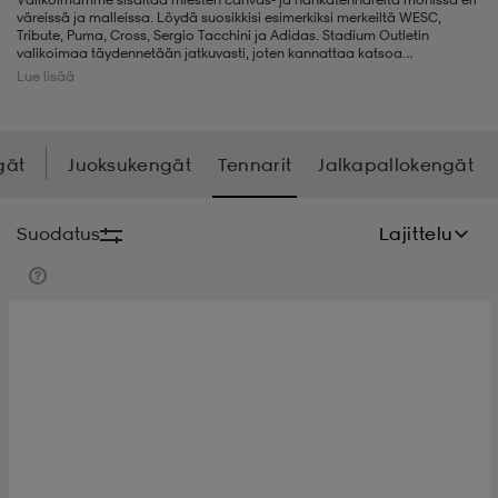
väreissä ja malleissa. Löydä suosikkisi esimerkiksi merkeiltä WESC,
Tribute, Puma, Cross, Sergio Tacchini ja Adidas.
Stadium Outletin
t
uskengät
dat
uskengät
alit
valikoimaa täydennetään jatkuvasti, joten kannattaa katsoa
valikoimamme miesten tennarit säännöllisesti. Tervetuloa tekemään
Lue lisää
löytöjä!
saappaat
t
alit
aatteet
saappaat
gät
Juoksukengät
Tennarit
Jalkapallokengät
it
alit
it
saappaat
elikengät
Suodatus
Lajittelu
 & hameet
kengät & saappaat
 & paidat
elikengät
aatteet
kengät & saappaat
t & Uimapuvut
kengät
set
kengät & saappaat
et
kengät
aatteet
tarvikkeet
olasit
kengät
rrastot
tarvikkeet