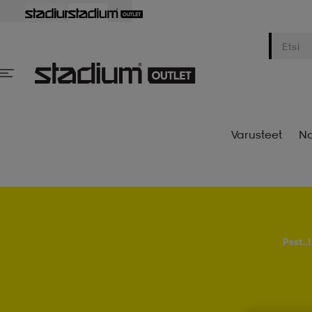
Varusteet
Na
Psst..