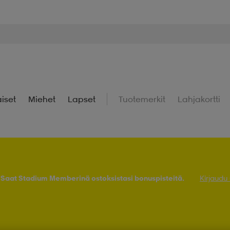
iset
Miehet
Lapset
Tuotemerkit
Lahjakortti
! Saat Stadium Memberinä ostoksistasi bonuspisteitä.
Kirjaudu