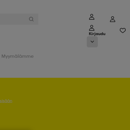
Kirjaudu
Myymälämme
 sisään