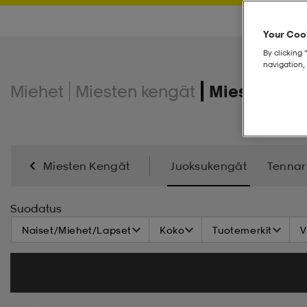
Your Cook
By clicking 
navigation, 
Miehet
Miesten kengät
Miesten ju
Miesten Kengät
Juoksukengät
Tennari
Sisäpelikengät
Varsikengät & Saappaat
Ta
Suodatus
Naiset/Miehet/Lapset
Koko
Tuotemerkit
V