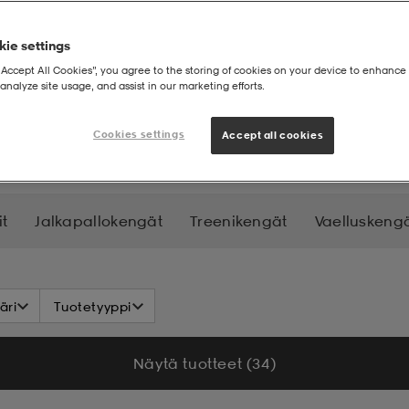
ie settings
“Accept All Cookies”, you agree to the storing of cookies on your device to enhance 
analyze site usage, and assist in our marketing efforts.
oksukengät
Cookies settings
Accept all cookies
t
Jalkapallokengät
Treenikengät
Vaelluskeng
lvikengät
Kenkätarvikkeet
äri
Tuotetyyppi
Näytä tuotteet (34)