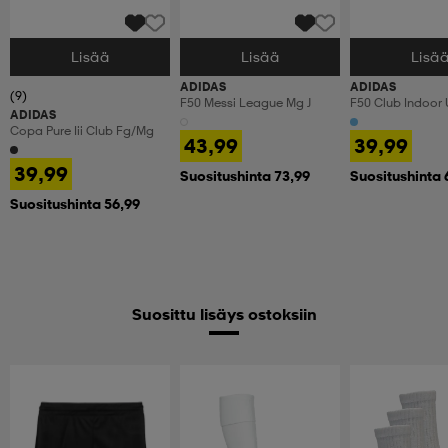
Lisää
Lisää
Lisä
Valitse Koko
Valitse Koko
Valitse Koko
ADIDAS
ADIDAS
(9)
F50 Messi League Mg J
F50 Club Indoor 
ADIDAS
Copa Pure Iii Club Fg/mg
43,99
39,99
39,99
Suositushinta 73,99
Suositushinta 
Suositushinta 56,99
Suosittu lisäys ostoksiin