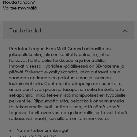
Nouda tänään?
Valitse
myymälä
 & otsanauhat
 & otsanauhat
asut
Tuotetiedot
et
Predator League Firm/Multi-Ground adidasilta on
jalkapallokenkä, joka on kehitetty pelaajille, jotka
rrastot
s
haluavat hallita peliä tarkkuudella ja kontrollilla.
Innovatiivisessa Hybridfeel-päällisessä on 3D-rakenne ja
pitävät Strikescale-yksityiskohdat, jotka auttavat sinua
saamaan optimaalisen pallotuntuman ja suunnan
s
laukaisuhetkellä. Controlplate-ulkopohja on suunniteltu
antamaan hyvän pidon ja tasapainon sekä kiinteillä että
sekapohjilla, mikä tekee niistä monipuoliset eri tyyppisille
pelikentille. Riippumatta siitä, pelaatko luonnonnurmella
tai tekonurmella, voit luottaa siihen, että nämä kengät
tarjoavat tarvittavan vasteen ja kontrollin, jotta voit tehdä
ratkaisevat maalit, kun sillä on eniten merkitystä.
Nurmi-/tekonurmikengät
Koot 40 2/3–44 2/3