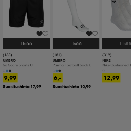
Lisää
Lisää
Lisä
Valitse Koko
Valitse Koko
Valitse Koko
(183)
(181)
(319)
UMBRO
UMBRO
NIKE
So Score Shorts U
Parma Football Sock U
Nike Cushioned T
Crew Socks
9,99
6,-
12,99
Suositushinta 17,99
Suositushinta 10,99