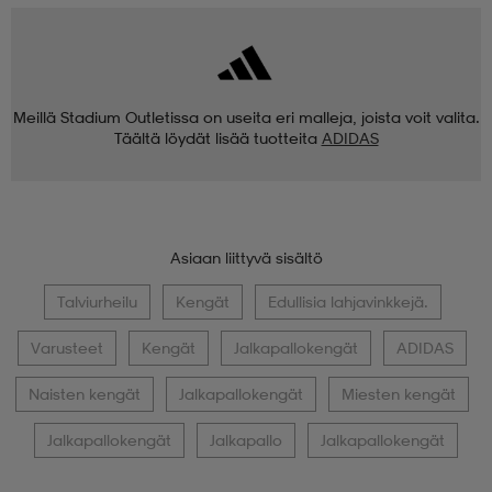
Meillä Stadium Outletissa on useita eri malleja, joista voit valita.
Täältä löydät lisää tuotteita
ADIDAS
Asiaan liittyvä sisältö
Talviurheilu
Kengät
Edullisia lahjavinkkejä.
Varusteet
Kengät
Jalkapallokengät
ADIDAS
Naisten kengät
Jalkapallokengät
Miesten kengät
Jalkapallokengät
Jalkapallo
Jalkapallokengät