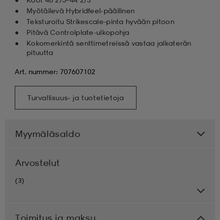
Myötäilevä Hybridfeel-päällinen
Teksturoitu Strikescale-pinta hyvään pitoon
Pitävä Controlplate-ulkopohja
Kokomerkintä senttimetreissä vastaa jalkaterän
pituutta
Art. nummer: 707607102
Turvallisuus- ja tuotetietoja
Myymäläsaldo
Arvostelut
(3)
Toimitus ja maksu