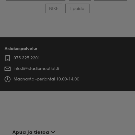
NIKE
T-paidat
Asiakaspalvelu:
075 325 2201
info.fi@stadiumoutlet.fi
Maanantai-perjantai 10.00-14.00
Apua ja tietoa