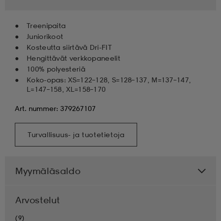
Treenipaita
Juniorikoot
Kosteutta siirtävä Dri-FIT
Hengittävät verkkopaneelit
100% polyesteriä
Koko-opas: XS=122–128, S=128–137, M=137–147,
L=147–158, XL=158–170
Art. nummer: 379267107
Turvallisuus- ja tuotetietoja
Myymäläsaldo
Arvostelut
(9)