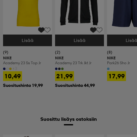
Lisää
Lisää
Lisä
Valitse Koko
Valitse Koko
Valitse Koko
(9)
(2)
(8)
NIKE
NIKE
NIKE
Academy 23 Ss Top Jr
Academy 23 Trk Jkt Jr
Park26 Sho Jr
+3
10,49
21,99
17,99
Suositushinta 19,99
Suositushinta 44,99
Suosittu lisäys ostoksiin