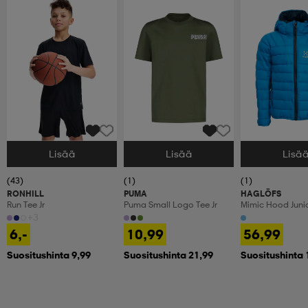
Lisää
Lisää
Lisä
Valitse Koko
Valitse Koko
Valitse Koko
(43)
(1)
(1)
RONHILL
PUMA
HAGLÖFS
Run Tee Jr
Puma Small Logo Tee Jr
Mimic Hood Juni
+3
6,-
10,99
56,99
Suositushinta 9,99
Suositushinta 21,99
Suositushinta 