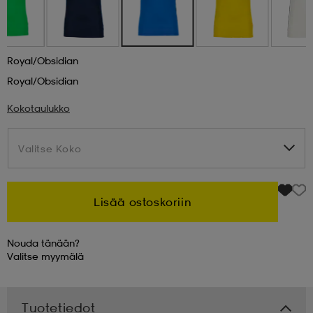
 & otsanauhat
 & otsanauhat
asut
Royal/obsidian
Royal/obsidian
et
Kokotaulukko
rrastot
s
Valitse Koko
Valitse Koko
s
Lisää ostoskoriin
Nouda tänään?
Valitse
myymälä
Tuotetiedot