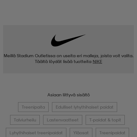
Meillä Stadium Outletissa on useita eri malleja, joista voit valita.
Täältä löydät lisää tuotteita
NIKE
Asiaan liittyvä sisältö
Treenipaita
Edulliset lyhythihaiset paidat
Talviurheilu
Lastenvaatteet
T-paidat & topit
Lyhythihaiset treenipaidat
Yläosat
Treenipaidat