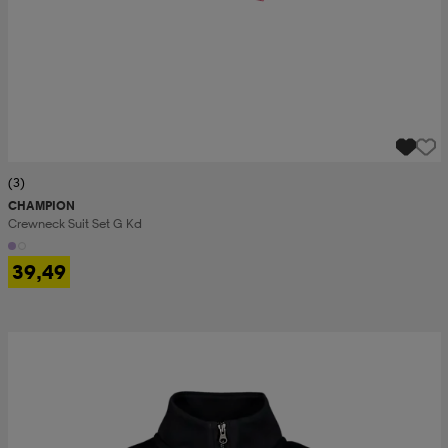
(3)
CHAMPION
Crewneck Suit Set G Kd
39,49