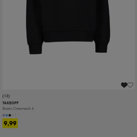
(13)
TAKEOFF
Basic Crewneck Jr
+1
9,99