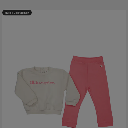
Huippuedullinen