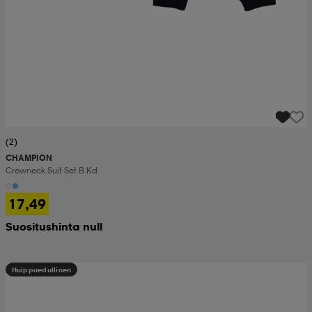
(2)
CHAMPION
Crewneck Suit Set B Kd
17,49
Suositushinta null
Huippuedullinen