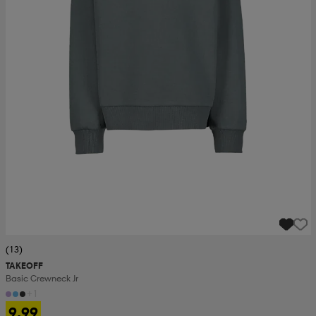
(13)
TAKEOFF
Basic Crewneck Jr
+1
9,99