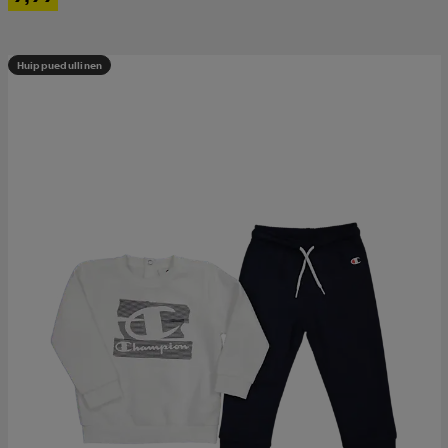
Huippuedullinen