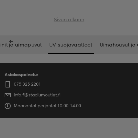
Sivun alkuun
kinit ja uimapuvut
UV-suojavaatteet
Uimahousut ja 
Asiakaspalvelu:
075 325 2201
info.fi@stadiumoutlet.fi
Maanantai-perjantai 10.00-14.00