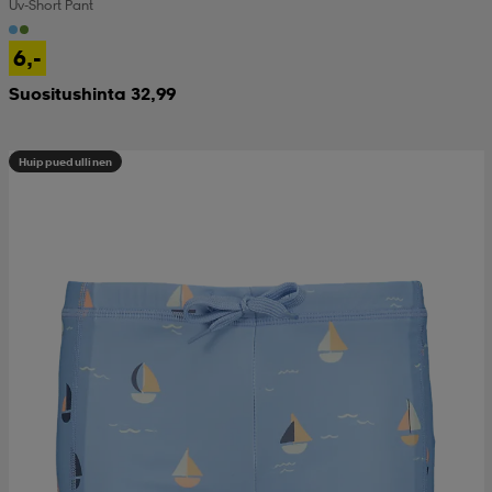
Uv-Short Pant
6,-
Suositushinta 32,99
Huippuedullinen