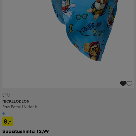
set
asut
tarvikkeet
u- & treenikengät
olasit
eet & lapaset
aatteet
aatteet
rit
(11)
NICKELODEON
eet & lapaset
eet & lapaset
olasit
Paw Patrol Uv Hat Jr
8,-
et
rrastot
set
Suositushinta 12,99