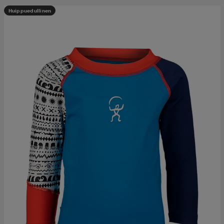
Huippuedullinen