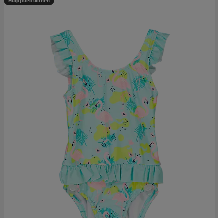
Huippuedullinen