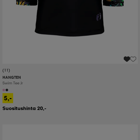
(11)
HANGTEN
Swim Tee Jr
5,-
Suositushinta 20,-