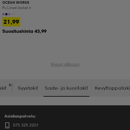
OCEAN WORKS
Pu Lined Jacket Jr
+1
21,99
Suositushinta 43,99
Sivun alkuun
kit
Syystakit
Sade- ja kuoritakit
Kevyttoppataki
Asiakaspalvelu:
075 325 2201