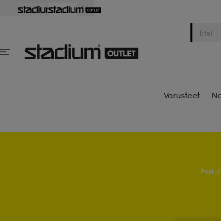
Varusteet
Na
Psst..