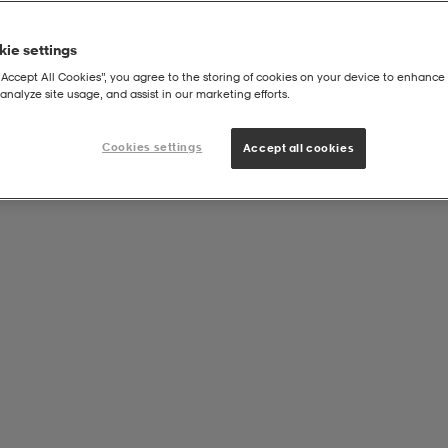
ie settings
“Accept All Cookies”, you agree to the storing of cookies on your device to enhance 
analyze site usage, and assist in our marketing efforts.
ee Jr
Cookies settings
Accept all cookies