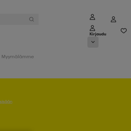
Kirjaudu
Myymälämme
 sisään