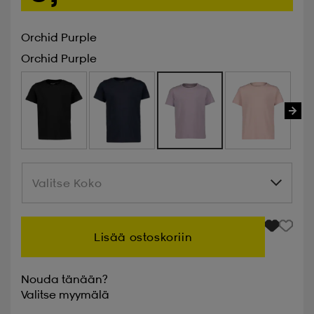
Orchid Purple
Orchid Purple
Valitse Koko
Valitse Koko
Lisää ostoskoriin
Nouda tänään?
Valitse
myymälä