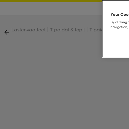
Your Cook
By clicking 
navigation, 
|
|
|
Lastenvaatteet
T-paidat & topit
T-paidat
Basic T