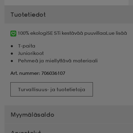
Tuotetiedot
100% ekologiSE STi kestävää puuvillaa
Lue lisää
T-paita
Juniorikoot
Pehmeä ja miellyttävä materiaali
Art. nummer: 706036107
Turvallisuus- ja tuotetietoja
Myymäläsaldo
Arvostelut