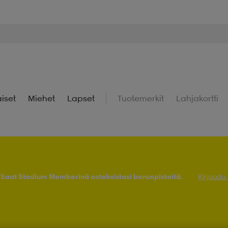
iset
Miehet
Lapset
Tuotemerkit
Lahjakortti
! Saat Stadium Memberinä ostoksistasi bonuspisteitä.
Kirjaudu