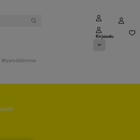
Kirjaudu
Myymälämme
 sisään