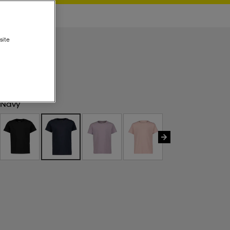
site
Navy
Navy