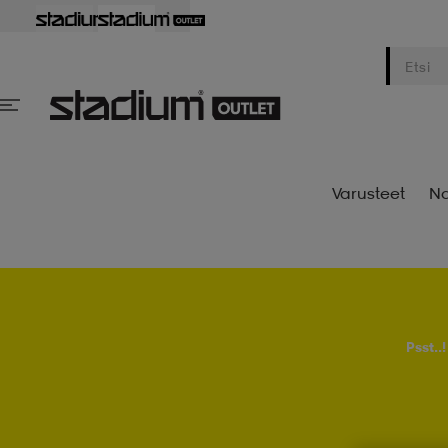
Varusteet
Na
Psst..