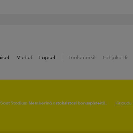
iset
Miehet
Lapset
Tuotemerkit
Lahjakortti
! Saat Stadium Memberinä ostoksistasi bonuspisteitä.
Kirjaudu