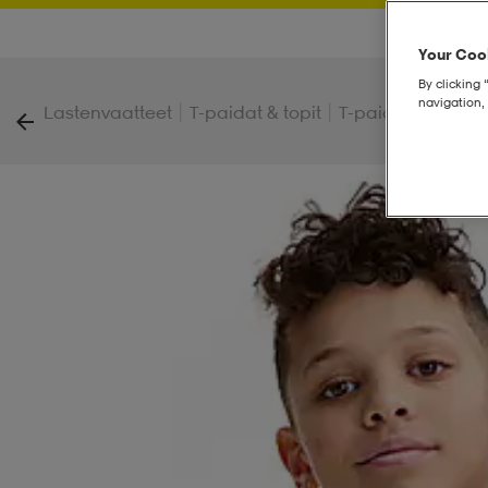
Your Cook
By clicking 
navigation, 
|
|
|
Lastenvaatteet
T-paidat & topit
T-paidat
Basic T