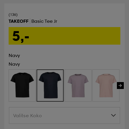
(136)
TAKEOFF
Basic Tee Jr
5,-
Navy
Navy
Valitse Koko
Valitse Koko