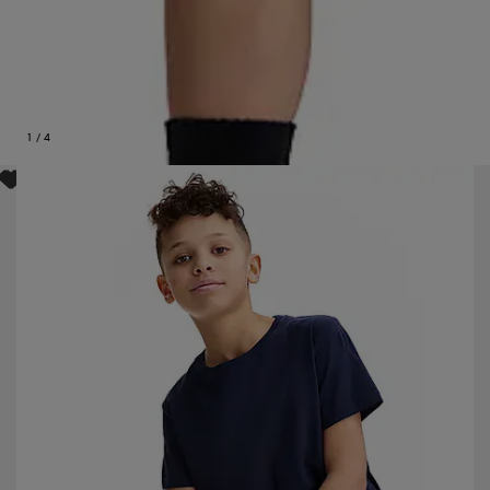
1
/
4