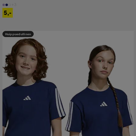
+3
5,-
Huippuedullinen