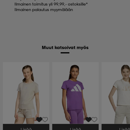
Ilmainen toimitus yli 99,99,- ostoksille*
Ilmainen palautus myymälään
Muut katsoivat myös
Lisää
Lisää
Lisä
Valitse Koko
Valitse Koko
Valitse Koko