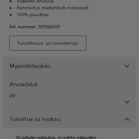
Väljähkö istuvuus
Pehmeä ja miellyttävä materiaali
100% puuvillaa
Art. nummer: 707526107
Turvallisuus- ja tuotetietoja
Myymäläsaldo
Arvostelut
(6)
Toimitus ja maksu
30 päivän palautus- ja vaihto-oikeuden