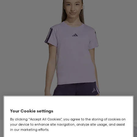
t
uskengät
dat
uskengät
alit
saappaat
t
alit
aatteet
saappaat
it
alit
it
saappaat
elikengät
 & hameet
kengät & saappaat
 & paidat
elikengät
aatteet
kengät & saappaat
t & Uimapuvut
kengät
set
kengät & saappaat
et
kengät
Your Cookie settings
1
/
5
By clicking “Accept All Cookies”, you agree to the storing of cookies on
your device to enhance site navigation, analyze site usage, and assist
aatteet
tarvikkeet
olasit
kengät
rrastot
tarvikkeet
in our marketing efforts.