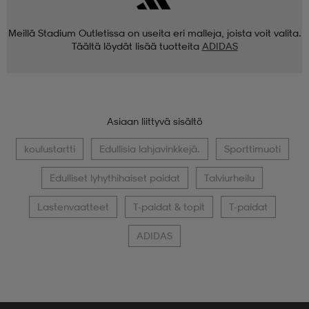
Meillä Stadium Outletissa on useita eri malleja, joista voit valita.
Täältä löydät lisää tuotteita
ADIDAS
Asiaan liittyvä sisältö
koulustartti
Edullisia lahjavinkkejä.
Sporttimuoti
Edulliset lyhythihaiset paidat
Talviurheilu
Lastenvaatteet
T-paidat & topit
T-paidat
ADIDAS