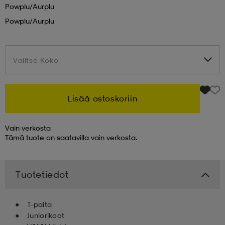
Powplu/aurplu
Powplu/aurplu
 & otsanauhat
 & otsanauhat
asut
et
Valitse Koko
Valitse Koko
rrastot
s
Lisää ostoskoriin
Vain verkosta
s
Tämä tuote on saatavilla vain verkosta.
Tuotetiedot
T-paita
Juniorikoot