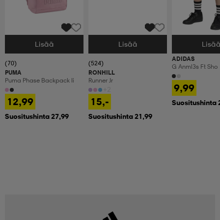
Lisää
Lisää
Lisä
Valitse Koko
Valitse Koko
Valitse Koko
ADIDAS
(70)
(524)
G Anml3s Ft Sho
PUMA
RONHILL
Puma Phase Backpack Ii
Runner Jr
9,99
+2
12,99
15,-
Suositushinta 
Suositushinta 27,99
Suositushinta 21,99