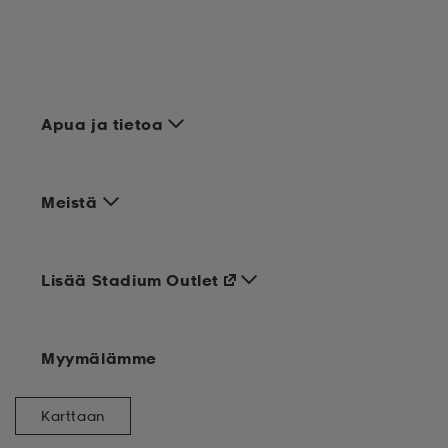
set
asut
tarvikkeet
u- & treenikengät
olasit
eet & lapaset
Apua ja tietoa
aatteet
Meistä
aatteet
rit
Lisää Stadium Outlet
eet & lapaset
eet & lapaset
olasit
Myymälämme
Karttaan
et
rrastot
set