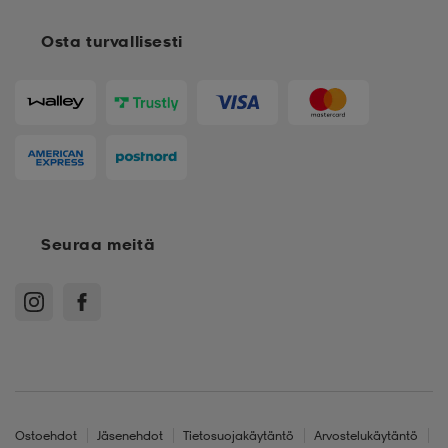
Osta turvallisesti
 & otsanauhat
 & otsanauhat
asut
et
rrastot
s
Seuraa meitä
s
Ostoehdot
Jäsenehdot
Tietosuojakäytäntö
Arvostelukäytäntö