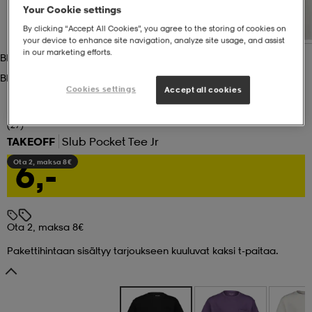
Your Cookie settings
set
asut
tarvikkeet
u- & treenikengät
By clicking “Accept All Cookies”, you agree to the storing of cookies on
your device to enhance site navigation, analyze site usage, and assist
in our marketing efforts.
Black
Black
olasit
eet & lapaset
Cookies settings
Accept all cookies
(27)
aatteet
TAKEOFF
Slub Pocket Tee Jr
6,-
Ota 2, maksa 8€
aatteet
rit
Ota 2, maksa 8€
eet & lapaset
eet & lapaset
olasit
Pakettihintaan sisältyy tarjoukseen kuuluvat kaksi t-paitaa.
et
rrastot
set