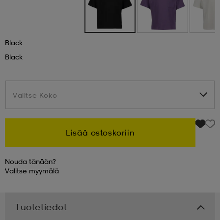
 & otsanauhat
 & otsanauhat
asut
Black
Black
et
Valitse Koko
Valitse Koko
rrastot
s
Lisää ostoskoriin
s
Nouda tänään?
Valitse
myymälä
Tuotetiedot