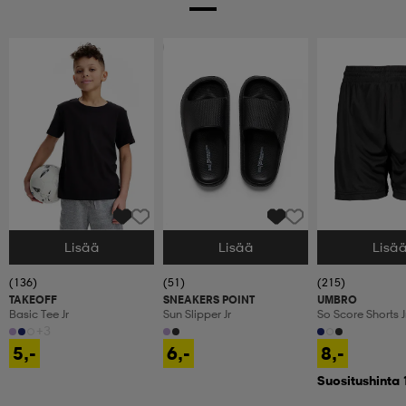
Ota 2, maksa 9,99€
Lisää
Lisää
Lisä
Valitse Koko
Valitse Koko
Valitse Koko
(136)
(51)
(215)
TAKEOFF
SNEAKERS POINT
UMBRO
Basic Tee Jr
Sun Slipper Jr
So Score Shorts J
+3
5,-
6,-
8,-
Suositushinta 