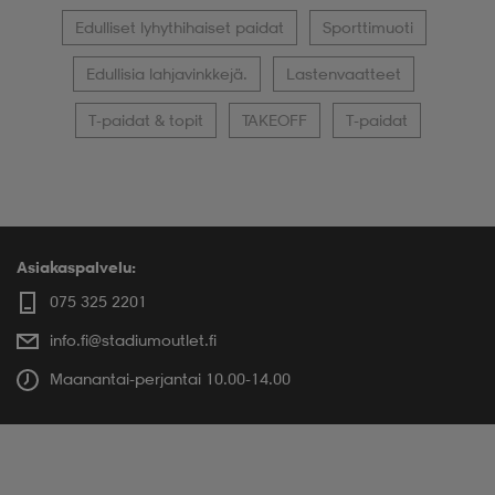
Edulliset lyhythihaiset paidat
Sporttimuoti
Edullisia lahjavinkkejä.
Lastenvaatteet
T-paidat & topit
TAKEOFF
T-paidat
Asiakaspalvelu:
075 325 2201
info.fi@stadiumoutlet.fi
Maanantai-perjantai 10.00-14.00