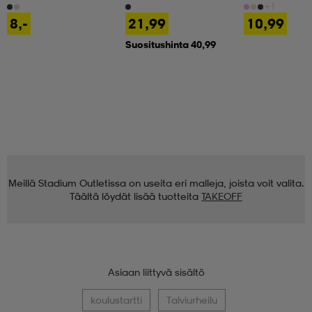
+1
8,-
21,99
10,99
Suositushinta 40,99
Meillä Stadium Outletissa on useita eri malleja, joista voit valita.
Täältä löydät lisää tuotteita
TAKEOFF
Asiaan liittyvä sisältö
koulustartti
Talviurheilu