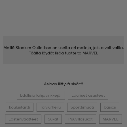
Meillä Stadium Outletissa on useita eri malleja, joista voit valita.
Täältä löydät lisää tuotteita
MARVEL
Asiaan liittyvä sisältö
Edullisia lahjavinkkejä.
Edulliset asusteet
koulustartti
Talviurheilu
Sporttimuoti
basics
Lastenvaatteet
Sukat
Puuvillasukat
MARVEL