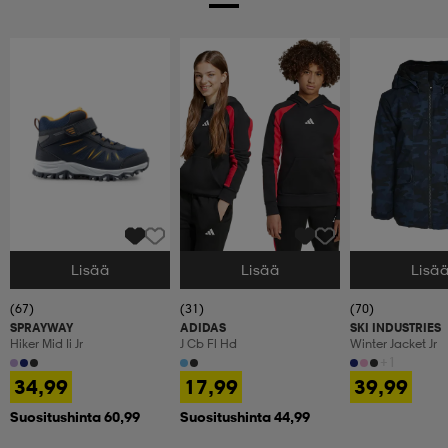
Lisää
Lisää
Lisä
Valitse Koko
Valitse Koko
Valitse Koko
(67)
(31)
(70)
SPRAYWAY
ADIDAS
SKI INDUSTRIES
Hiker Mid Ii Jr
J Cb Fl Hd
Winter Jacket Jr
+1
34,99
17,99
39,99
Suositushinta 60,99
Suositushinta 44,99