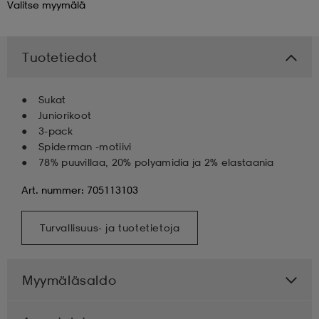
Valitse
myymälä
 & otsanauhat
 & otsanauhat
asut
Tuotetiedot
et
Sukat
Juniorikoot
3-pack
rrastot
s
Spiderman -motiivi
78% puuvillaa, 20% polyamidia ja 2% elastaania
Art. nummer: 705113103
s
Turvallisuus- ja tuotetietoja
Myymäläsaldo