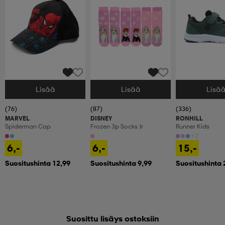
Lisää
Lisää
Lisä
Valitse Koko
Valitse Koko
Valitse Koko
(76)
(87)
(336)
MARVEL
DISNEY
RONHILL
Spiderman Cap
Frozen 3p Socks Jr
Runner Kids
+2
6,-
6,-
15,-
Suositushinta 12,99
Suositushinta 9,99
Suositushinta 
Suosittu lisäys ostoksiin