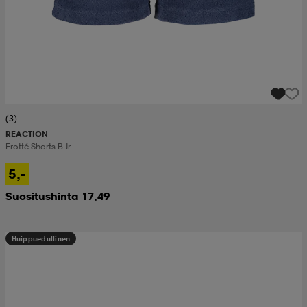
(3)
REACTION
Frotté Shorts B Jr
5,-
Suositushinta 17,49
Huippuedullinen