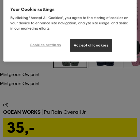
Your Cookie settings
set
asut
tarvikkeet
u- & treenikengät
By clicking “Accept All Cookies”, you agree to the storing of cookies on
your device to enhance site navigation, analyze site usage, and assist
in our marketing efforts.
olasit
eet & lapaset
Cookies settings
Accept all cookies
aatteet
Mintgreen Owlprint
aatteet
rit
Mintgreen Owlprint
(4)
eet & lapaset
eet & lapaset
olasit
OCEAN WORKS
Pu Rain Overall Jr
35,-
et
rrastot
set