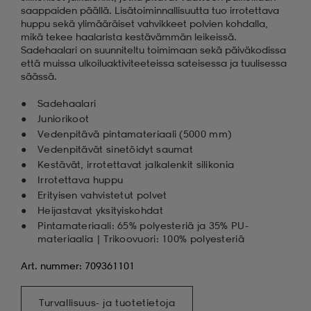
saappaiden päällä. Lisätoiminnallisuutta tuo irrotettava
huppu sekä ylimääräiset vahvikkeet polvien kohdalla,
mikä tekee haalarista kestävämmän leikeissä.
Sadehaalari on suunniteltu toimimaan sekä päiväkodissa
että muissa ulkoiluaktiviteeteissa sateisessa ja tuulisessa
säässä.
Sadehaalari
Juniorikoot
Vedenpitävä pintamateriaali (5000 mm)
Vedenpitävät sinetöidyt saumat
Kestävät, irrotettavat jalkalenkit silikonia
Irrotettava huppu
Erityisen vahvistetut polvet
Heijastavat yksityiskohdat
Pintamateriaali: 65% polyesteriä ja 35% PU-
materiaalia | Trikoovuori: 100% polyesteriä
Art. nummer: 709361101
Turvallisuus- ja tuotetietoja