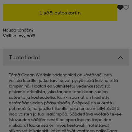
Lisää ostoskoriin
Nouda tänään?
Valitse
myymälä
Tuotetiedot
Tämä Ocean Worksin sadehaalari on käytännöllinen
valinta lapsille, jotka tarvitsevat pysyä sekä kuivina että
lämpiminä. Haalari on valmistettu vedenkestävästä
pintamateriaalista, joka tarjoaa tehokkaan suojan
sateelta ja kosteudelta. Kaikki saumat on tiivistetty
estämään veden pääsy sisään. Sisäpuoli on vuorattu
pehmeällä, harjatulla trikoolla, joka tuntuu miellyttävältä
ihoa vasten ja tuo lisälämpöä. Säädettävä vyötärö tekee
istuvuuden säätämisestä helppoa lapsen tarpeiden
mukaan. Haalarissa on myös kestävät, irrotettavat
silikoniset jalkalenkit, jotka pitävät vaatteen paikoillaan