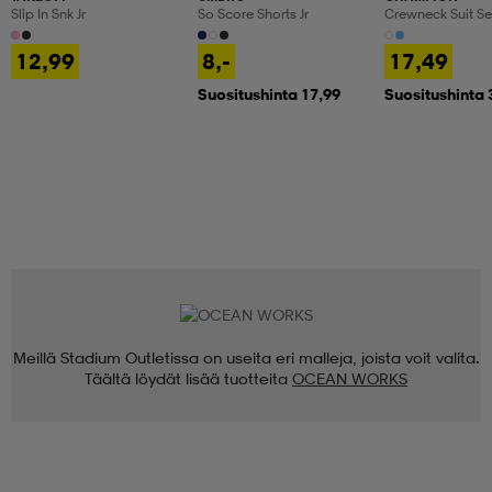
Slip In Snk Jr
So Score Shorts Jr
Crewneck Suit Se
12,99
8,-
17,49
Suositushinta 17,99
Suositushinta 
Meillä Stadium Outletissa on useita eri malleja, joista voit valita.
Täältä löydät lisää tuotteita
OCEAN WORKS