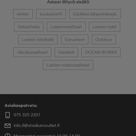
Asiaan liittyvä sisältö
winter
koulustartti
Edullisia lahjavinkkejä.
Talviurheilu
Lastenvaatteet
Lasten takit
Lasten talvitakit
Varusteet
Outdoor
Ulkoiluvaatteet
Haalarit
OCEAN WORKS
Lasten sadevaatteet
Asiakaspalvelu:
075 325 2201
info.fi@stadiumoutlet.fi
Maanantai-perjantai 10.00-14.00