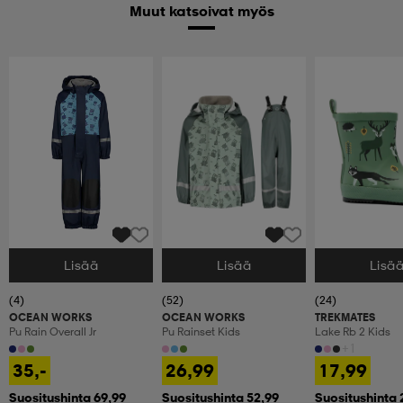
Muut katsoivat myös
Lisää
Lisää
Lisä
Valitse Koko
Valitse Koko
Valitse Koko
(4)
(52)
(24)
OCEAN WORKS
OCEAN WORKS
TREKMATES
Pu Rain Overall Jr
Pu Rainset Kids
Lake Rb 2 Kids
+1
35,-
26,99
17,99
Suositushinta 69,99
Suositushinta 52,99
Suositushinta 