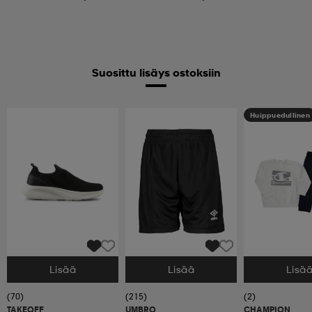
Suosittu lisäys ostoksiin
Huippuedullinen
Lisää
Lisää
Lisä
Valitse Koko
Valitse Koko
Valitse Koko
(70)
(215)
(2)
TAKEOFF
UMBRO
CHAMPION