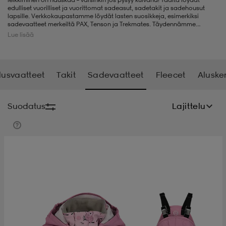
edulliset vuorilliset ja vuorittomat sadeasut, sadetakit ja sadehousut
lapsille. Verkkokaupastamme löydät lasten suosikkeja, esimerkiksi
t
uskengät
dat
uskengät
alit
sadevaatteet merkeiltä PAX, Tenson ja Trekmates. Täydennämme
valikoimaamme jatkuvasti, joten saatat koska tahansa löytää etsimäsi
Lue lisää
sadevaatteet
Stadium Outletista.
saappaat
t
alit
aatteet
saappaat
lusvaatteet
Takit
Sadevaatteet
Fleecet
Aluske
it
alit
it
saappaat
elikengät
Suodatus
Lajittelu
 & hameet
kengät & saappaat
 & paidat
elikengät
aatteet
kengät & saappaat
t & Uimapuvut
kengät
set
kengät & saappaat
et
kengät
aatteet
tarvikkeet
olasit
kengät
rrastot
tarvikkeet