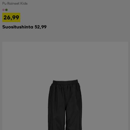
Pu Rainset Kids
 & otsanauhat
 & otsanauhat
asut
26,99
Suositushinta 52,99
et
rrastot
s
s