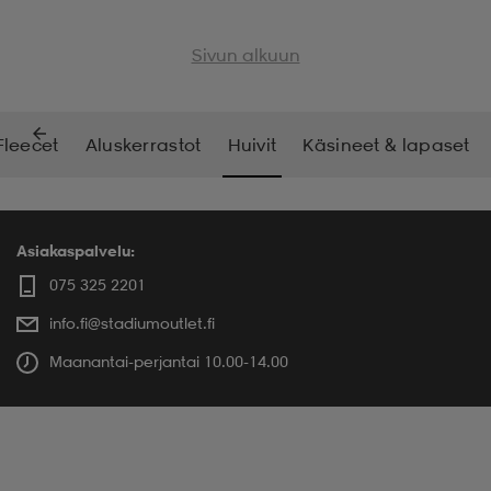
 & otsanauhat
 & otsanauhat
asut
Sivun alkuun
et
Fleecet
Aluskerrastot
Huivit
Käsineet & lapaset
rrastot
s
Asiakaspalvelu:
075 325 2201
s
info.fi@stadiumoutlet.fi
Maanantai-perjantai 10.00-14.00