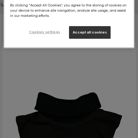
Fleecet
Aluskerrastot
Huivit
Käsineet & lapaset
By clicking “Accept All Cookies”, you agree to the storing of cookies on
your device to enhance site navigation, analyze site usage, and assist
t
uskengät
dat
uskengät
alit
in our marketing efforts.
Suodatus
Lajittelu
Cookies settings
Accept all cookies
saappaat
t
alit
aatteet
saappaat
it
alit
it
saappaat
elikengät
 & hameet
kengät & saappaat
 & paidat
elikengät
aatteet
kengät & saappaat
t & Uimapuvut
kengät
set
kengät & saappaat
et
kengät
aatteet
tarvikkeet
olasit
kengät
rrastot
tarvikkeet