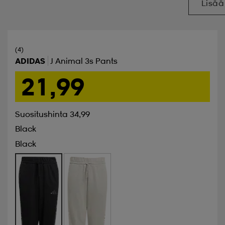
Lisää
(4)
ADIDAS
J Animal 3s Pants
21,99
Suositushinta 34,99
Black
Black