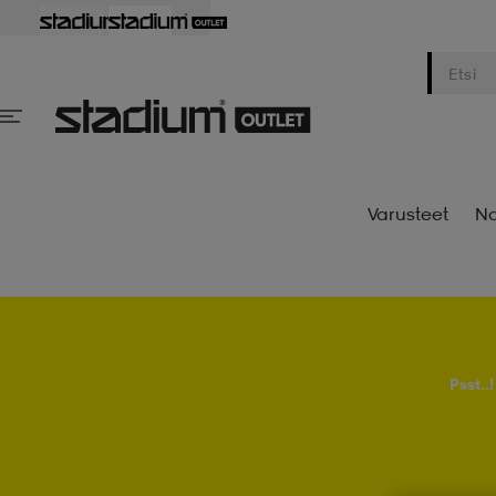
Varusteet
Na
Psst..