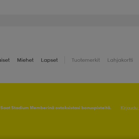
iset
Miehet
Lapset
Tuotemerkit
Lahjakortti
! Saat Stadium Memberinä ostoksistasi bonuspisteitä.
Kirjaudu