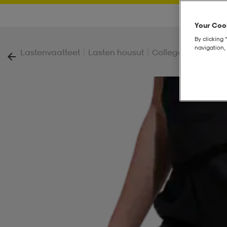
Your Cook
By clicking 
navigation, 
|
|
|
Lastenvaatteet
Lasten housut
Collegehousut
J 