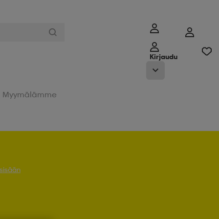
Kirjaudu
Myymälämme
 sisään