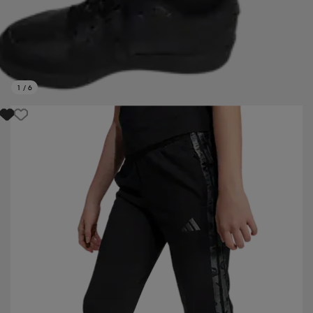
1
/
6