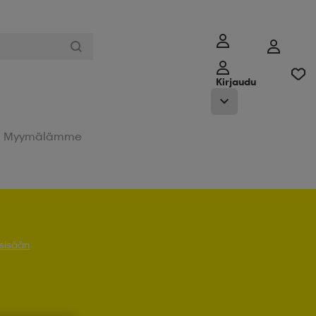
Kirjaudu
Myymälämme
 sisään