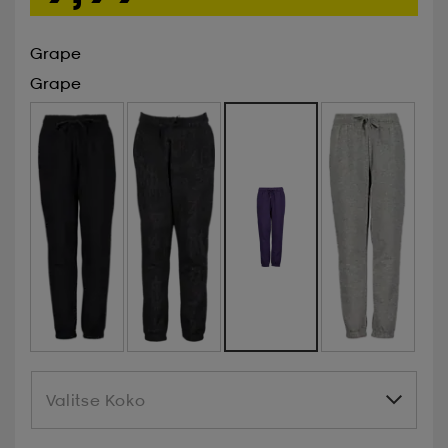
Grape
Grape
Valitse Koko
Valitse Koko