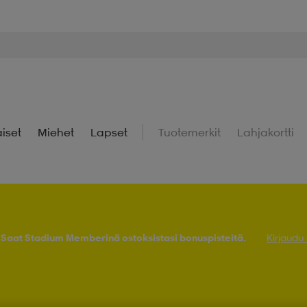
iset
Miehet
Lapset
Tuotemerkit
Lahjakortti
! Saat Stadium Memberinä ostoksistasi bonuspisteitä.
Kirjaudu