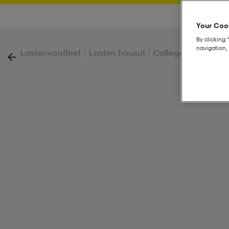
Your Cook
By clicking 
navigation, 
|
|
|
Lastenvaatteet
Lasten housut
Collegehousut
Ba