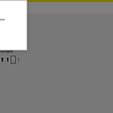
site
Grape
Grape