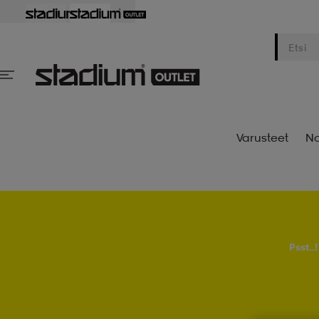
Varusteet
Na
Psst..