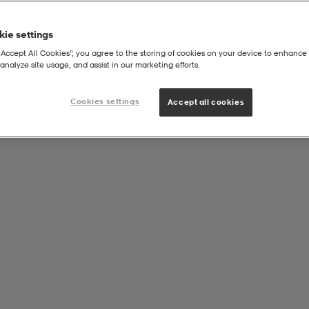
ie settings
“Accept All Cookies”, you agree to the storing of cookies on your device to enhance 
analyze site usage, and assist in our marketing efforts.
sic Sweatpant Jr
Cookies settings
Accept all cookies