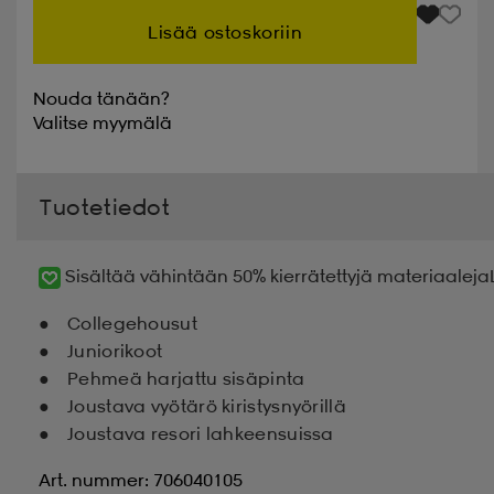
Lisää ostoskoriin
Nouda tänään?
Valitse
myymälä
Tuotetiedot
Sisältää vähintään 50% kierrätettyjä materiaaleja
Collegehousut
Juniorikoot
Pehmeä harjattu sisäpinta
Joustava vyötärö kiristysnyörillä
Joustava resori lahkeensuissa
Art. nummer: 706040105