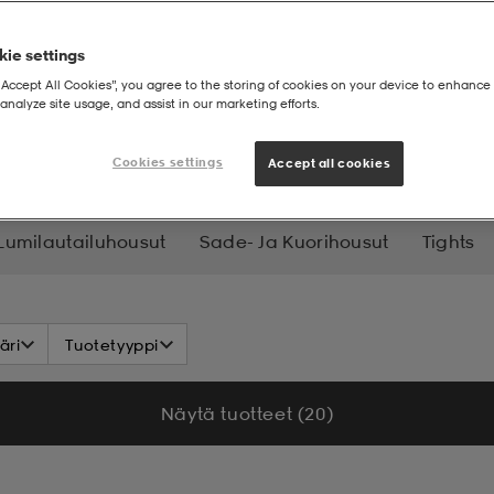
ie settings
“Accept All Cookies”, you agree to the storing of cookies on your device to enhance 
analyze site usage, and assist in our marketing efforts.
ut
Collegehousut
Cookies settings
Accept all cookies
 Lumilautailuhousut
Sade- Ja Kuorihousut
Tights
äri
Tuotetyyppi
Näytä tuotteet (20)