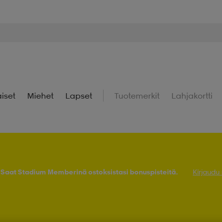
iset
Miehet
Lapset
Tuotemerkit
Lahjakortti
! Saat Stadium Memberinä ostoksistasi bonuspisteitä.
Kirjaudu