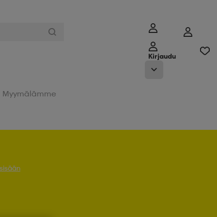
Kirjaudu
Myymälämme
 sisään