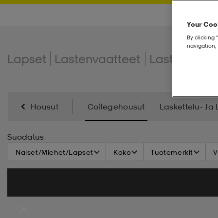
Your Cook
By clicking 
navigation, 
Lapset
Lastenvaatteet
Lasten hous
Housut
Collegehousut
Laskettelu- Ja
Suodatus
Naiset/Miehet/Lapset
Koko
Tuotemerkit
V