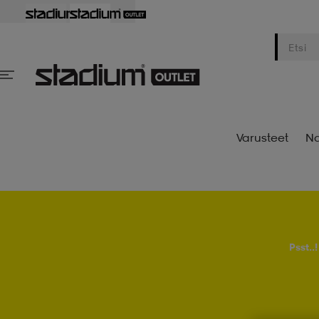
Varusteet
Na
Psst..