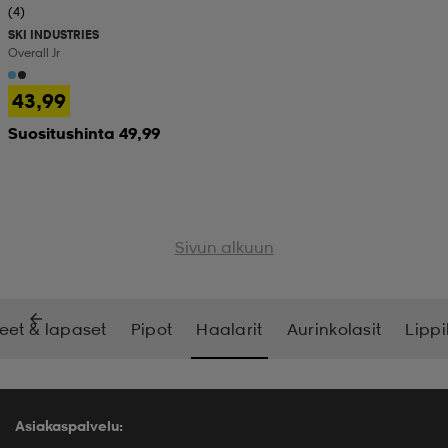
(4)
SKI INDUSTRIES
Overall Jr
43,99
Suositushinta 49,99
Sivun alkuun
eet & lapaset
Pipot
Haalarit
Aurinkolasit
Lippi
Asiakaspalvelu: