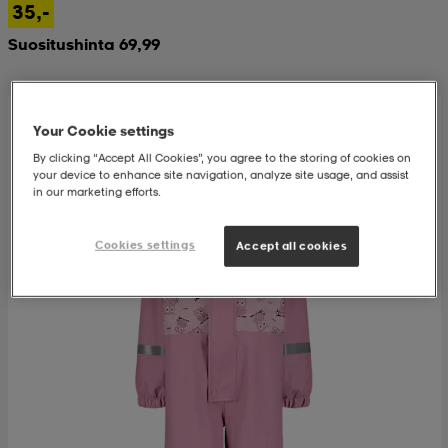
35,-
Suositushinta 69,99
 & otsanauhat
 & otsanauhat
asut
et
Your Cookie settings
By clicking “Accept All Cookies”, you agree to the storing of cookies on
your device to enhance site navigation, analyze site usage, and assist
rrastot
s
in our marketing efforts.
Cookies settings
Accept all cookies
s